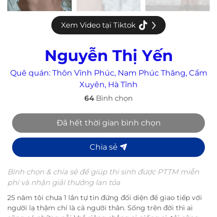
Xem Video tại Tiktok
Nguyễn Thị Yến
Quê quán:
Thôn Vĩnh Phúc, Nam Phúc Thăng, Cẩm
Xuyên, Hà Tĩnh
64
Bình chọn
Đã hết thời gian bình chọn
Chia sẻ
Bình chọn & chia sẻ để giúp thi sinh được PTTM miễn
phí và nhận giải thưởng lan tỏa
25 năm tôi chưa 1 lần tự tin đứng đối diện để giao tiếp với
người lạ thậm chí là cả người thân. Sống trên đời thì ai