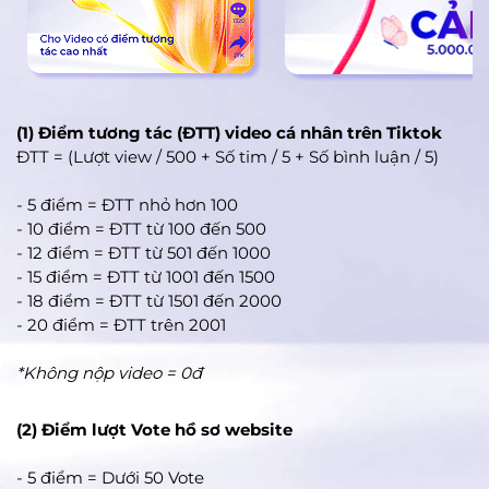
hội thì tôi vẫn muốn thử.Tôi tin rằng với y học phát triển
hiện nay và trình độ của các bác sỹ thì trường hợp của tôi
vẫn có thể được thay đổi 1 lần nữa.
(1) Điểm tương tác (ĐTT) video cá nhân trên Tiktok
ĐTT = (Lượt view / 500 + Số tim / 5 + Số bình luận / 5)
- 5 điểm = ĐTT nhỏ hơn 100
- 10 điểm = ĐTT từ 100 đến 500
- 12 điểm = ĐTT từ 501 đến 1000
- 15 điểm = ĐTT từ 1001 đến 1500
- 18 điểm = ĐTT từ 1501 đến 2000
- 20 điểm = ĐTT trên 2001
*Không nộp video = 0đ
(2) Điểm lượt Vote hồ sơ website
- 5 điểm = Dưới 50 Vote