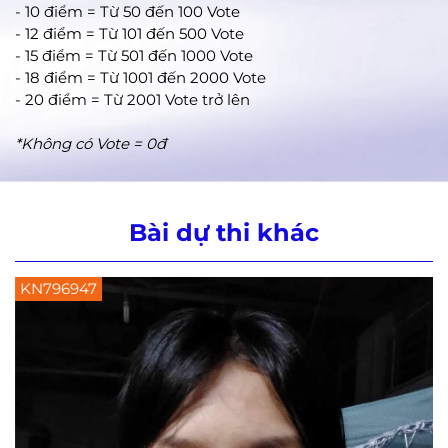
- 10 điểm = Từ 50 đến 100 Vote
- 12 điểm = Từ 101 đến 500 Vote
- 15 điểm = Từ 501 đến 1000 Vote
- 18 điểm = Từ 1001 đến 2000 Vote
- 20 điểm = Từ 2001 Vote trở lên
*Không có Vote = 0đ
Bài dự thi khác
KN798934
K