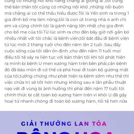
cũng có những nỗi khổ riêng chẳng ai giống ai ,tôi cũng
thế bản thân tôi cũng có những nổi khổ ,những nỗi buồn
mà chẳng ai có thể thấu hiểu được.Tôi là Yến sinh ra trong 1
gia đình bố mẹ làm nông,tôi là con út trong nhà 4 anh chị
em và cũng chính tôi là gánh nặng lớn nhất cho gia đình
cho bố mẹ của tôi.Từ lúc sinh ra cho đến bây giờ nới gắn bó
nhiều nhất với tôi chắc là bệnh viện,tôi bắt đầu đi bệnh viện
từ lúc mới 2 tháng tuổi cho đến năm lên 2 tuổi .Sau đấy
cuộc sống của tôi dần ổn định ,cho đến năm 11 tuổi mọi
điều tồi tệ xảy ra liên tục với bản thân tôi khi tôi phát hiện
ra mình bị bệnh U men xương hàm trên bên phải,căn bệnh
đó đã bào mòn đi cơ thể và phá hoại đi toàn bộ gương mặt
của tôi,tưởng chừng như phát hiện ra bệnh sớm như thế thì
việc chữa trị sẽ tốt hơn nhưng không sau 4 lần phẫu thuật
nạo vét đi vùng bị ảnh hưởng thì phải đến năm 17 tuổi tôi
chính thức bị cắt toàn bộ xương hàm trên vì khôi U đã gây
hoại tử nhanh chóng đi toàn bộ xương hàm, tồi tệ hơn nữa
là tôi lại bị chuẩn đoán thêm mình bị ung thư.Lúc nghe
thấy tin này bản thân tôi như bị sụp đổ, không nghĩ rằng
mọi điều tồi tệ như thế có thể xảy ra với mình .Nhưng mà
cũng phải nói trong cái rủi lại có cái may ,sau 1 tháng cắt
xương hàm thì tôi lại phải ra phẫu thuật tháo bỏ nẹp hàm