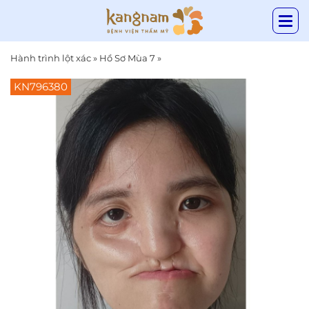
Hành trình lột xác
»
Hồ Sơ Mùa 7
»
KN796380