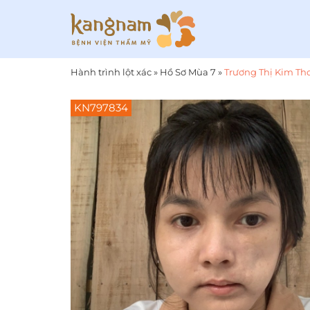
Hành trình lột xác
»
Hồ Sơ Mùa 7
»
Trương Thị Kim Th
KN797834