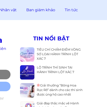
Nhân vật
Ban giám khảo
Tin tức
TIN NỔI BẬT
a
Kiên
TIÊU CHÍ CHẤM ĐIỂM VÒNG
SƠ LOẠI HÀNH TRÌNH LỘT
XÁC 7
LỘ TRÌNH THÍ SINH TẠI
HÀNH TRÌNH LỘT XÁC 7
Giải thưởng “Bông Hoa
Rực Rỡ” dành cho các thí sinh
được ủng hộ cao nhất
TM
Giải đáp thắc mắc về Hành