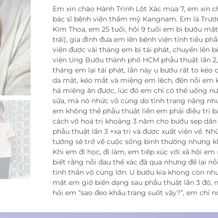
Em xin chào Hành Trình Lột Xác mùa 7, em xin c
bác sĩ bệnh viện thẩm mỹ Kangnam. Em là Trươ
Kim Thoa, em 25 tuổi, hồi 9 tuổi em bị bướu mặ
trái), gia đình đưa em lên bệnh viện tỉnh tiểu phẫ
viện được vài tháng em bị tái phát, chuyển lên 
viện Ung Bướu thành phố HCM phẫu thuật lần 2, 
tháng em lại tái phát, lần này u bướu rất to kéo
da mặt, kéo mắt và miệng em lệch, đến nỗi em
há miệng ăn được, lúc đó em chỉ có thể uống nư
sữa, mà nó nhức vô cùng do tình trạng nặng nh
em không thể phẫu thuật liền em phải điều trị 
cách vô hoá trị khoảng 3 năm cho bướu sẹp dần 
phẫu thuật lần 3 +xạ trị và được xuất viện về. N
tưởng sẽ trở về cuộc sống bình thường nhưng k
Khi em đi học, đi làm, em tiếp xúc với xã hội em
biết rằng nỗi đau thể xác đã qua nhưng để lại nỗ
tinh thần vô cùng lớn. U bướu kia khong còn nh
mặt em giờ biến dạng sau phẫu thuật lần 3 đó, 
hỏi em “sao đeo khẩu trang suốt vậy?”, em chỉ n
quen rồi thật ra khong phải em quen mà là vì em 
đeo khẩu trang suốt vậy em cũng ngộp thở với đ