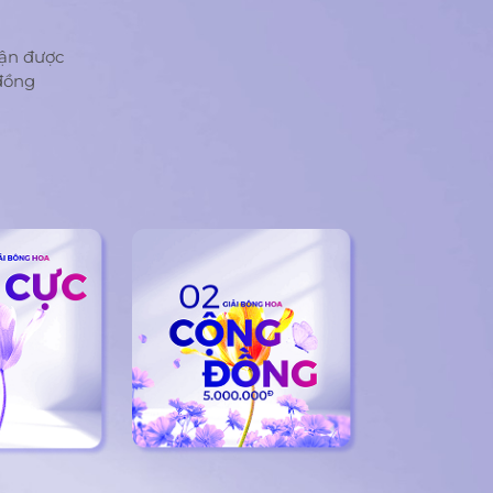
ng em
ng lời
ận được
ệng
đồng
cố ghìm
t em rồi
ắc chet
 em,
 ngày,
 sự mặc
 vô
 việc,
ông
 bảo
mình
uôn mặt
hôi, em
a đình
m nợ
 còn xa
t bạn
ất