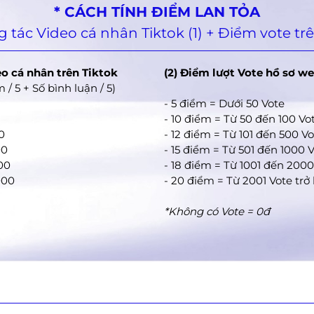
mong chương trình giúp em có khuôn mặt bình
* CÁCH TÍNH ĐIỂM LAN TỎA
thường như bao người để em có thể tự tin giao t
 tác Video cá nhân Tiktok (1) + Điểm vote trê
hoà nhập với cuộc sống. Em xin chân thành cảm
chương trình và mọi người đã đọc câu chuyện c
eo cá nhân trên Tiktok
(2) Điểm lượt Vote hồ sơ we
 / 5 + Số bình luận / 5)
- 5 điểm = Dưới 50 Vote
- 10 điểm = Từ 50 đến 100 Vo
0
- 12 điểm = Từ 101 đến 500 V
00
- 15 điểm = Từ 501 đến 1000 
500
- 18 điểm = Từ 1001 đến 2000
000
- 20 điểm = Từ 2001 Vote trở 
*Không có Vote = 0đ