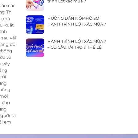
trình Lột xác mùa 7
hào các
ng Thị
t (má
HƯỚNG DẪN NỘP HỒ SƠ
HÀNH TRÌNH LỘT XÁC MÙA 7
u, xuất
bệnh
sau vài
HÀNH TRÌNH LỘT XÁC MÙA 7
 căng đỏ
– CƠ CẤU TÀI TRỢ & THỂ LỆ
 không
ớc và
ư vậy
bằng
rồi
hững
hông.
 mới
i đau
ưng
người ta
ói em
tự ti,
au tai