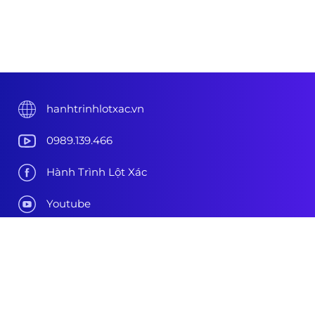
hanhtrinhlotxac.vn
0989.139.466
Hành Trình Lột Xác
Youtube
Tiktok