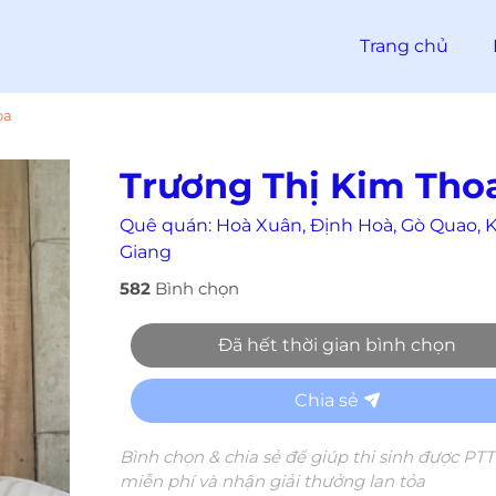
Trang chủ
oa
Trương Thị Kim Tho
Quê quán:
Hoà Xuân, Định Hoà, Gò Quao, 
Giang
582
Bình chọn
Đã hết thời gian bình chọn
Chia sẻ
Bình chọn & chia sẻ để giúp thi sinh được PT
miễn phí và nhận giải thưởng lan tỏa