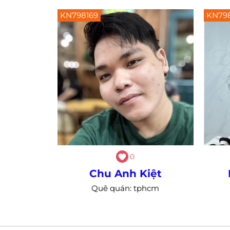
KN798169
KN79
0
Chu Anh Kiệt
Quê quán: tphcm