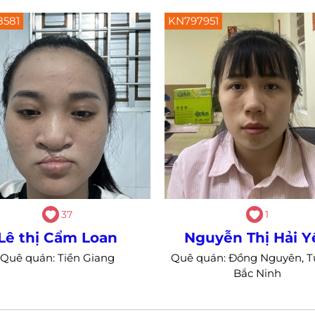
8581
KN797951
37
1
Lê thị Cẩm Loan
Nguyễn Thị Hải Y
Quê quán: Tiền Giang
Quê quán: Đồng Nguyên, T
Bắc Ninh