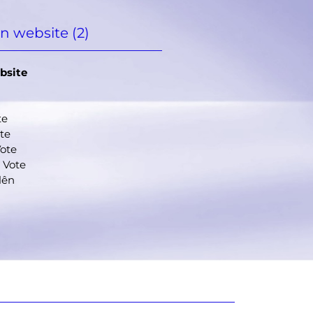
iếp,
n website (2)
 ơn
ủa em.
bsite
te
ote
Vote
 Vote
lên