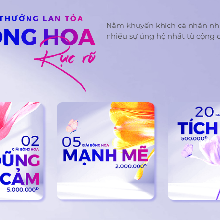
lắm nhưng em cố chịu. Bởi vì họ khong biet rằ
từng phải chịu đựng những ánh mắt xa lánh, nhữ
Nằm khuyến khích cá nhân nh
miệt thị, sợ họ gọi em là “nhỏ mặt méo, nhỏ mi
nhiều sự ủng hộ nhất từ cộng 
méo,…”nghe nhói lòng muốn khóc nhưng luôn 
nén, có người giật mình sợ sệt khi nhìn thấy mặ
họ né tránh,… rất nhìu lần em trải qua khoảnh kh
lặng đó, nên em sợ, em rất sợ người ta thấy mặt
những cảm giác sợ sệt tự ti nó ám ảnh em từng
từ một cô bé vô tư bây giờ em ít cười ít nói, cái
cảm đó càng ngày càng lớn nó như một rào cản
hình và vô tình ngăn cách em với mọi người mọi
em muốn bắt chuyện với người khác nhưng kh
dám, em muốn cười thật tươi em không dám họ
em “cười xấu quắt đừng cười”, em đã khóc một 
rất nhìu, em khong ước mình đẹp em ước gì kh
mình được bình thường để em tự tin giao tiếp t
cũng đã cố gắng đi làm kím tiền chữa nhưng gi
em khó khăn chỉ đủ tiền trang trải, giờ còn thê
tiền sửa chữa căn nhà, ước mơ của em đã xa nay
hơn. Biết đến Hành Trình Lột Xác mùa 7 nhờ mộ
trên Tiktok, em đã dốc hết can đảm đăng kí rất r