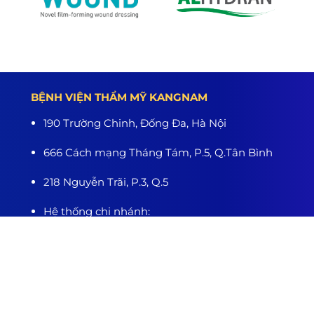
BỆNH VIỆN THẨM MỸ KANGNAM
190 Trường Chinh, Đống Đa, Hà Nội
666 Cách mạng Tháng Tám, P.5, Q.Tân Bình
218 Nguyễn Trãi, P.3, Q.5
Hệ thống chi nhánh:
Hà Nội - TP.HCM - Hải Phòng - Nghệ An - Đà
Nẵng - Cần Thơ - Bình Dương - Thanh Hóa -
Buôn Ma Thuột
www.benhvienthammykangnam.vn