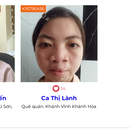
KN796456
34
ến
Ca Thị Lành
ừ Sơn,
Quê quán: Khánh Vĩnh Khánh Hòa