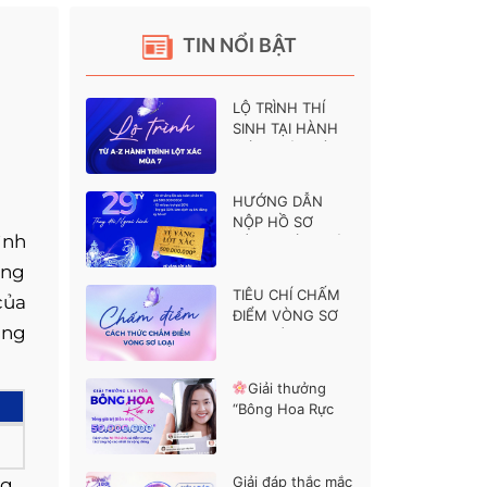
TIN NỔI BẬT
LỘ TRÌNH THÍ
SINH TẠI HÀNH
TRÌNH LỘT XÁC 7
HƯỚNG DẪN
NỘP HỒ SƠ
ình
HÀNH TRÌNH LỘT
XÁC MÙA 7
ơng
TIÊU CHÍ CHẤM
của
ĐIỂM VÒNG SƠ
ồng
LOẠI HÀNH
TRÌNH LỘT XÁC 7
Giải thưởng
“Bông Hoa Rực
Rỡ” dành cho các
thí sinh được ủng
hộ cao nhất
Giải đáp thắc mắc
ng