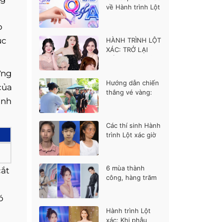
về Hành trình Lột
xác mùa 7
o
ục
HÀNH TRÌNH LỘT
XÁC: TRỞ LẠI
MÙA 7 RỰC RỠ
ựng
Hướng dẫn chiến
của
thắng vé vàng:
ỉnh
Bạn cần nổi bật ở
điểm nào?
Các thí sinh Hành
trình Lột xác giờ
ra sao?
6 mùa thành
cắt
công, hàng trăm
cuộc đời đổi thay
– Hành trình lột
ó
xác mùa 7 có gì
Hành trình Lột
khác biệt?
xác: Khi phẫu