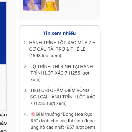
thuật thẩm mỹ
không chỉ là làm
đẹp, mà là làm lại
cuộc đời
Tin xem nhiều
1.
HÀNH TRÌNH LỘT XÁC MÙA 7 –
CƠ CẤU TÀI TRỢ & THỂ LỆ
(1598 lượt xem)
2.
LỘ TRÌNH THÍ SINH TẠI HÀNH
TRÌNH LỘT XÁC 7
(1255 lượt
xem)
.
3.
TIÊU CHÍ CHẤM ĐIỂM VÒNG
SƠ LOẠI HÀNH TRÌNH LỘT XÁC
7
(1233 lượt xem)
4.
Giải thưởng “Bông Hoa Rực
hận
Rỡ” dành cho các thí sinh được
hảo
ủng hộ cao nhất
(957 lượt xem)
đẹp