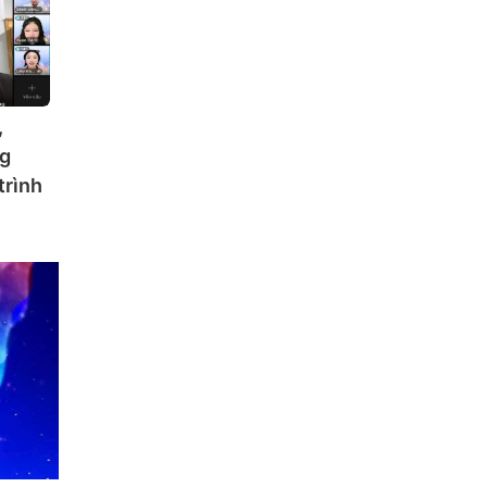
,
ng
trình