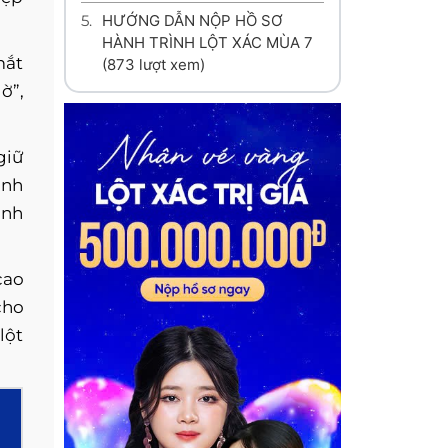
5.
HƯỚNG DẪN NỘP HỒ SƠ
HÀNH TRÌNH LỘT XÁC MÙA 7
mắt
(873 lượt xem)
ờ”,
giữ
ành
anh
cao
cho
lột