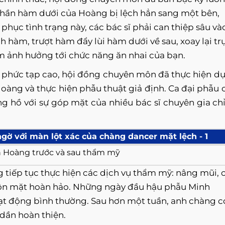
 phần hàm dưới của Hoàng bị lệch hẳn sang một bên,
hục tình trạng này, các bác sĩ phải can thiệp sâu và
hàm, trượt hàm đẩy lùi hàm dưới về sau, xoay lại tr
 ảnh hưởng tới chức năng ăn nhai của bạn.
h phức tạp cao, hội đồng chuyên môn đã thực hiện d
àng và thực hiện phẫu thuật giả định. Ca đại phẫu 
g hồ với sự góp mặt của nhiều bác sĩ chuyên gia ch
h Hoàng trước và sau thẩm mỹ
tiếp tục thực hiện các dịch vụ thẩm mỹ: nâng mũi, 
uôn mặt hoàn hảo. Những ngày đầu hậu phẫu Minh
t động bình thường. Sau hơn một tuần, anh chàng c
dần hoàn thiện.