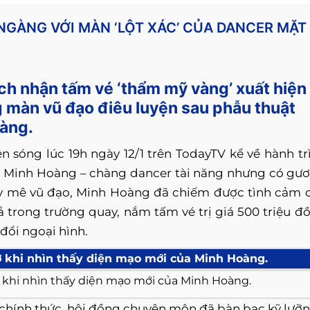
NGÀNG VỚI MÀN ‘LỘT XÁC’ CỦA DANCER MẶT
ch nhận tấm vé ‘thẩm mỹ vàng’ xuất hiện
g màn vũ đạo điêu luyện sau phẫu thuật
gàng.
ên sóng lúc 19h ngày 12/1 trên TodayTV kể về hành tr
rần Minh Hoàng – chàng dancer tài năng nhưng có gư
say mê vũ đạo, Minh Hoàng đã chiếm được tình cảm 
 trong trường quay, nắm tấm vé trị giá 500 triệu đ
đổi ngoại hình.
 khi nhìn thấy diện mạo mới của Minh Hoàng.
 chính thức, hội đồng chuyên môn đã bàn bạc kỹ lưỡ