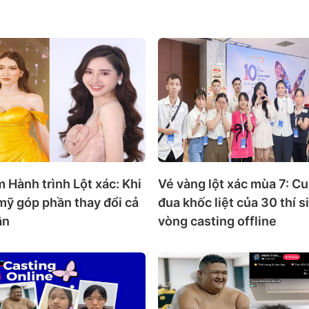
 Hành trình Lột xác: Khi
Vé vàng lột xác mùa 7: C
mỹ góp phần thay đổi cả
đua khốc liệt của 30 thí s
ận
vòng casting offline