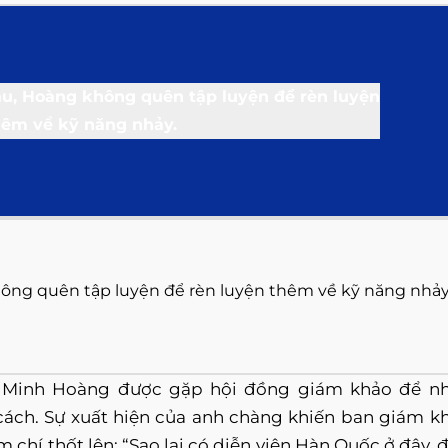
ông quên tập luyện để rèn luyện thêm về kỹ năng nhảy
, Minh Hoàng được gặp hội đồng giám khảo để n
cách. Sự xuất hiện của anh chàng khiến ban giám k
chí thốt lên: “Sao lại có diễn viên Hàn Quốc ở đây, 