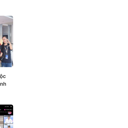
uộc
inh