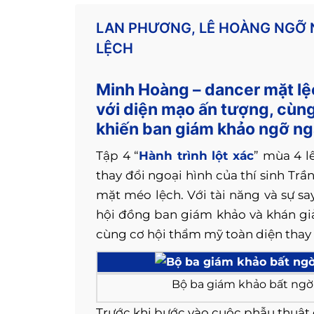
LAN PHƯƠNG, LÊ HOÀNG NGỠ 
LỆCH
Minh Hoàng – dancer mặt lệ
với diện mạo ấn tượng, cùn
khiến ban giám khảo ngỡ n
Tập 4 “
Hành trình lột xác
” mùa 4 l
thay đổi ngoại hình của thí sinh T
mặt méo lệch. Với tài năng và sự 
hội đồng ban giám khảo và khán giả
cùng cơ hội thẩm mỹ toàn diện thay 
Bộ ba giám khảo bất ngờ
Trước khi bước vào cuộc phẫu thuật