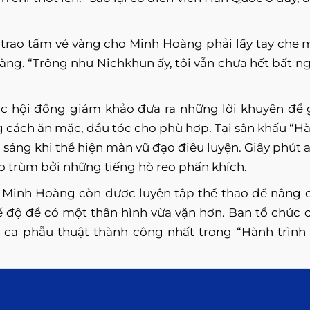
trao tấm vé vàng cho Minh Hoàng phải lấy tay che 
ng. “Trông như Nichkhun ấy, tôi vẫn chưa hết bất ng
c hội đồng giám khảo đưa ra những lời khuyên để 
g cách ăn mặc, đầu tóc cho phù hợp. Tại sân khấu “H
 sáng khi thể hiện màn vũ đạo điêu luyện. Giây phút 
o trùm bởi những tiếng hò reo phấn khích.
 Minh Hoàng còn được luyện tập thể thao để nâng 
 độ để có một thân hình vừa vặn hơn. Ban tổ chức 
ca phẫu thuật thành công nhất trong “Hành trình 