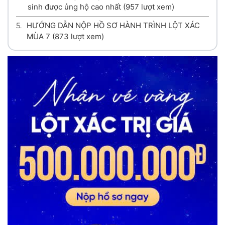
sinh được ủng hộ cao nhất
(957 lượt xem)
5.
HƯỚNG DẪN NỘP HỒ SƠ HÀNH TRÌNH LỘT XÁC
MÙA 7
(873 lượt xem)