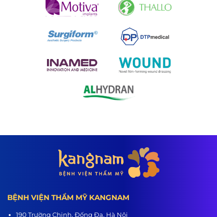
BỆNH VIỆN THẨM MỸ KANGNAM
190 Trường Chinh, Đống Đa, Hà Nội