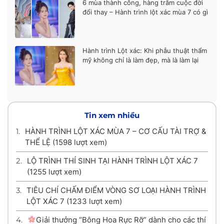
6 mùa thành công, hàng trăm cuộc đời
đổi thay – Hành trình lột xác mùa 7 có gì
khác biệt?
Hành trình Lột xác: Khi phẫu thuật thẩm
mỹ không chỉ là làm đẹp, mà là làm lại
cuộc đời
Tin xem nhiều
1.
HÀNH TRÌNH LỘT XÁC MÙA 7 – CƠ CẤU TÀI TRỢ &
THỂ LỆ
(1598 lượt xem)
2.
LỘ TRÌNH THÍ SINH TẠI HÀNH TRÌNH LỘT XÁC 7
(1255 lượt xem)
3.
TIÊU CHÍ CHẤM ĐIỂM VÒNG SƠ LOẠI HÀNH TRÌNH
LỘT XÁC 7
(1233 lượt xem)
4.
Giải thưởng “Bông Hoa Rực Rỡ” dành cho các thí