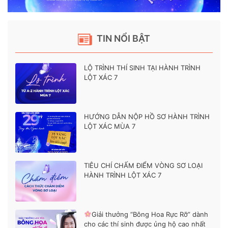
TIN NỔI BẬT
LỘ TRÌNH THÍ SINH TẠI HÀNH TRÌNH
LỘT XÁC 7
HƯỚNG DẪN NỘP HỒ SƠ HÀNH TRÌNH
LỘT XÁC MÙA 7
TIÊU CHÍ CHẤM ĐIỂM VÒNG SƠ LOẠI
HÀNH TRÌNH LỘT XÁC 7
Giải thưởng “Bông Hoa Rực Rỡ” dành
cho các thí sinh được ủng hộ cao nhất