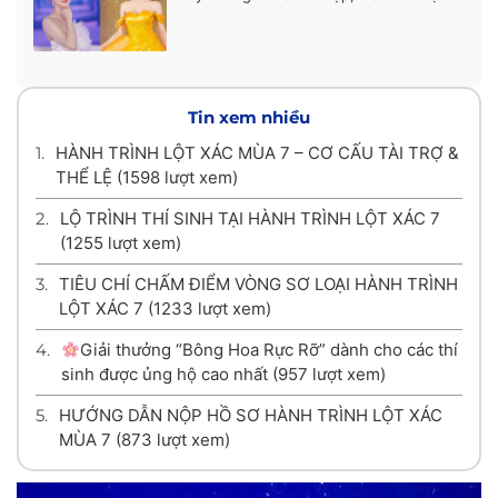
cuộc đời
Tin xem nhiều
1.
HÀNH TRÌNH LỘT XÁC MÙA 7 – CƠ CẤU TÀI TRỢ &
THỂ LỆ
(1598 lượt xem)
2.
LỘ TRÌNH THÍ SINH TẠI HÀNH TRÌNH LỘT XÁC 7
(1255 lượt xem)
3.
TIÊU CHÍ CHẤM ĐIỂM VÒNG SƠ LOẠI HÀNH TRÌNH
LỘT XÁC 7
(1233 lượt xem)
4.
Giải thưởng “Bông Hoa Rực Rỡ” dành cho các thí
sinh được ủng hộ cao nhất
(957 lượt xem)
5.
HƯỚNG DẪN NỘP HỒ SƠ HÀNH TRÌNH LỘT XÁC
MÙA 7
(873 lượt xem)