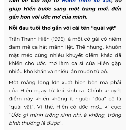
tấm vé vào top 10
Hành trình lột xác
, đã
giúp Hiền bước sang một trang mới, đến
gần hơn với ước mơ của mình.
Nỗi đau tuổi thơ gắn với cái tên “quái vật”
Trần Thanh Hiền (1996) là một cô gái có niềm
đam mê ca hát mãnh liệt. Thế nhưng, khuôn
mặt méo cùng nhiều khuyết điểm khác đã
khiến cho ước mơ làm ca sĩ của Hiền gặp
nhiều khó khăn và nhiều lần muốn từ bỏ.
Một mảng lông lớn xuất hiện bên má phải
của Hiền ngay từ khi sinh ra. Chính khuyết
điểm này khiến không ít người “đùa” cô là
“quái vật”. Vì thế, Hiền có ước mơ… kì cục:
“
Ước gì mình trông xinh nhỉ, à không, trông
bình thường là được
”.