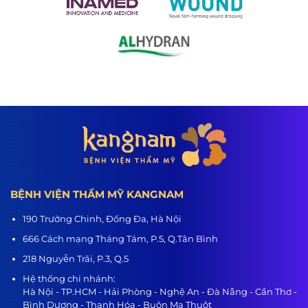
BỆNH VIỆN THẨM MỸ KANGNAM
190 Trường Chinh, Đống Đa, Hà Nội
666 Cách mạng Tháng Tám, P.5, Q.Tân Bình
218 Nguyễn Trãi, P.3, Q.5
Hệ thống chi nhánh:
Hà Nội - TP.HCM - Hải Phòng - Nghệ An - Đà Nẵng - Cần Thơ -
Bình Dương - Thanh Hóa - Buôn Ma Thuột