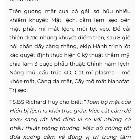
Trên gương mặt của cô gái, sở hữu nhiều
khiếm khuyết: Mặt lệch, cằm lẹm, sẹo bên
mặt phải, mí mắt lệch, mũi tẹt vẹo. Để cải
thiện được những khuyết điểm trên, sau 8 giờ
hội chẩn đầy căng thẳng, ekip Hành trình lột
xác quyết định thực hiện 6 kỹ thuật thẩm mỹ,
chia làm 3 cuộc phẫu thuật: Chỉnh hàm lệch,
Nâng mũi cấu trúc 4D, Cắt mí plasma – mở
khóe mắt, Căng da mặt, Cấy mỡ mặt Nanofat,
Trị sẹo.
TS.BS Richard Huy cho biết: “
Toàn bộ mặt của
Hiền bị lệch ra khỏi trục giữa. Việc cắt cằm đề
xoay sang rất khó định vị so với những ca
phẫu thuật thông thường. Mặc dù chúng tôi
đưa xương cằm về đúng vị trí trung tâm