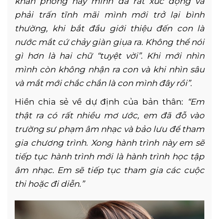
khán phòng này mình đã rất xúc động và
phải trấn tĩnh mãi mình mới trở lại bình
thường, khi bắt đầu giới thiệu đến con là
nước mắt cứ chảy giàn giụa ra. Không thể nói
gì hơn là hai chữ “tuyệt vời”. Khi mới nhìn
mình còn không nhận ra con và khi nhìn sâu
và mắt mới chắc chắn là con mình đây rồi”.
Hiền chia sẻ về dự định của bản thân:
“Em
thật ra có rất nhiều mơ ước, em đã đỗ vào
trường sư phạm âm nhạc và bảo lưu để tham
gia chương trình. Xong hành trình này em sẽ
tiếp tục hành trình mới là hành trình học tập
âm nhạc. Em sẽ tiếp tục tham gia các cuộc
thi hoặc đi diễn.”