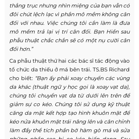
thẳng trục nhưng nhìn miệng của bạn vẫn có
đôi chút lệch lạc vì phần mô mềm không cân
đối với nhau. Việc chúng tôi cần làm là đưa
mô mềm trả lại vị trí cân đối. Bạn Hiền sau
phẫu thuật chắc chắn sẽ có một nụ cười cân
đối hơn.”
Ca phẫu thuật thứ hai các bác sĩ tác động vào
tổ chức da thiếu ở má bên trái. TS.BS Richard
cho biết:
“Bạn ấy phải xoay chuyển các vùng
da khác (thuật ngữ y học gọi là xoay vạt da),
chúng tôi chuyển vạt da từ dưới lên trên để
giảm sự co kéo. Chúng tôi sử dụng kỹ thuật
căng da mặt kết hợp tạo hình khuôn mặt để
kéo nửa khuôn mặt trái nâng lên và cân chỉnh
làm đầy thể tích phần bờ hàm gò má và sửa
những phần sẹo bị co kéo biến dạng. Sau