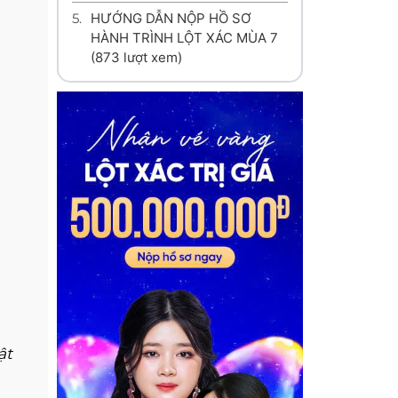
5.
HƯỚNG DẪN NỘP HỒ SƠ
HÀNH TRÌNH LỘT XÁC MÙA 7
(873 lượt xem)
ật