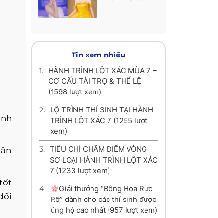
thuật thẩm mỹ
không chỉ là làm
đẹp, mà là làm lại
cuộc đời
Tin xem nhiều
1.
HÀNH TRÌNH LỘT XÁC MÙA 7 –
CƠ CẤU TÀI TRỢ & THỂ LỆ
(1598 lượt xem)
2.
LỘ TRÌNH THÍ SINH TẠI HÀNH
ành
TRÌNH LỘT XÁC 7
(1255 lượt
xem)
3.
TIÊU CHÍ CHẤM ĐIỂM VÒNG
tân
SƠ LOẠI HÀNH TRÌNH LỘT XÁC
7
(1233 lượt xem)
tốt
4.
Giải thưởng “Bông Hoa Rực
đối
Rỡ” dành cho các thí sinh được
ủng hộ cao nhất
(957 lượt xem)