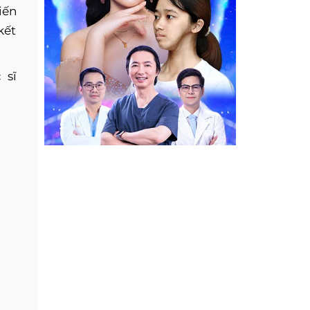
iến
kết
 sĩ