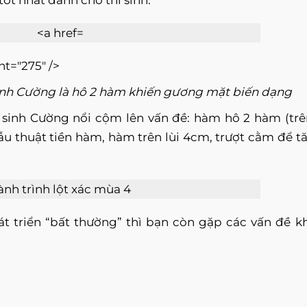
ốt nhất dành cho thí sinh.
ht="275" />
sinh Cường là hô 2 hàm khiến gương mặt biến dạng
í sinh Cường nổi cộm lên vấn đề: hàm hô 2 hàm (trê
ẫu thuật tiền hàm, hàm trên lùi 4cm, trượt cằm để t
t triển “bất thường” thì bạn còn gặp các vấn đề k