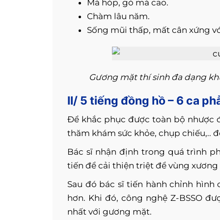
Má hóp, gò má cao.
Chàm lâu năm.
Sống mũi thấp, mất cân xứng v
Gương mặt thí sinh đa dạng khu
II/ 5 tiếng đồng hồ – 6 ca p
Để khắc phục được toàn bộ nhược 
thăm khám sức khỏe, chụp chiếu,.. 
Bác sĩ nhận định trong quá trình ph
tiến để cải thiện triệt để vùng xương
Sau đó bác sĩ tiến hành chỉnh hình
hơn. Khi đó, công nghệ Z-BSSO đượ
nhất với gương mặt.