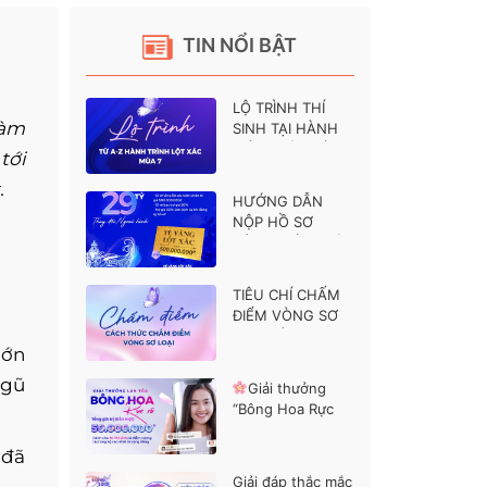
TIN NỔI BẬT
LỘ TRÌNH THÍ
hàm
SINH TẠI HÀNH
TRÌNH LỘT XÁC 7
tới
.
HƯỚNG DẪN
NỘP HỒ SƠ
HÀNH TRÌNH LỘT
XÁC MÙA 7
TIÊU CHÍ CHẤM
ĐIỂM VÒNG SƠ
LOẠI HÀNH
lớn
TRÌNH LỘT XÁC 7
ngũ
Giải thưởng
“Bông Hoa Rực
Rỡ” dành cho các
thí sinh được ủng
 đã
hộ cao nhất
Giải đáp thắc mắc