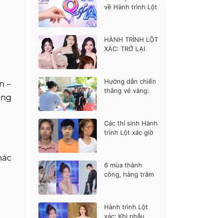
về Hành trình Lột
xác mùa 7
HÀNH TRÌNH LỘT
XÁC: TRỞ LẠI
MÙA 7 RỰC RỠ
Hướng dẫn chiến
n –
thắng vé vàng:
ăng
Bạn cần nổi bật ở
điểm nào?
Các thí sinh Hành
trình Lột xác giờ
ra sao?
hác
6 mùa thành
công, hàng trăm
cuộc đời đổi thay
– Hành trình lột
xác mùa 7 có gì
Hành trình Lột
khác biệt?
xác: Khi phẫu