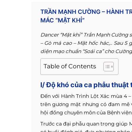
TRẦN MẠNH CƯỜNG – HÀNH TRÌ
MÁC “MẶT KHỈ”
Dancer “Mặt khỉ” Trần Mạnh Cường s
– Gò má cao – Mặt hốc hác,.. Sau 5 
diện mạo chuẩn “Soái ca” cho Cường
Table of Contents
I/ Độ khó của ca phẫu thuật
Đến với Hành Trình Lột Xác mùa 4 –
trên gương mặt nhưng có đam mê vớ
hội đồng chuyên môn của Bệnh việ
Trước ca đại phẫu quan trọng giúp M