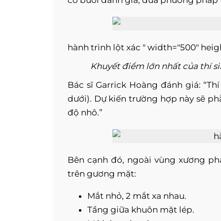
có buổi đánh giá, đưa phương pháp t
hành trình lột xác " width="500" heig
Khuyết điểm lớn nhất của thí 
Bác sĩ Garrick Hoàng đánh giá: “Th
dưới). Dự kiến trường hợp này sẽ ph
độ nhô.”
Bên cạnh đó, ngoài vùng xương phá
trên gương mặt:
Mắt nhỏ, 2 mắt xa nhau.
Tầng giữa khuôn mặt lép.