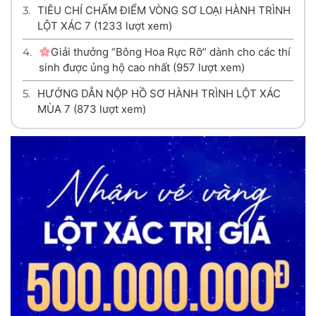
3.
TIÊU CHÍ CHẤM ĐIỂM VÒNG SƠ LOẠI HÀNH TRÌNH
LỘT XÁC 7
(1233 lượt xem)
4.
Giải thưởng “Bông Hoa Rực Rỡ” dành cho các thí
sinh được ủng hộ cao nhất
(957 lượt xem)
5.
HƯỚNG DẪN NỘP HỒ SƠ HÀNH TRÌNH LỘT XÁC
MÙA 7
(873 lượt xem)