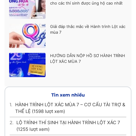
cho các thí sinh được ủng hộ cao nhất
Giải đáp thắc mắc về Hành trình Lột xác
mùa 7
HƯỚNG DẪN NỘP HỒ SƠ HÀNH TRÌNH
LỘT XÁC MÙA 7
Tin xem nhiều
1.
HÀNH TRÌNH LỘT XÁC MÙA 7 – CƠ CẤU TÀI TRỢ &
THỂ LỆ
(1598 lượt xem)
2.
LỘ TRÌNH THÍ SINH TẠI HÀNH TRÌNH LỘT XÁC 7
(1255 lượt xem)