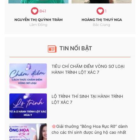
841
1
NGUYỄN THỊ QUỲNH TRÂM
HOÀNG THỊ THUÝ NGA
Lâm Đồng
Bắc Giang
TIN NỔI BẬT
TIÊU CHÍ CHẤM ĐIỂM VÒNG SƠ LOẠI
HÀNH TRÌNH LỘT XÁC 7
LỘ TRÌNH THÍ SINH TẠI HÀNH TRÌNH
LỘT XÁC 7
Giải thưởng “Bông Hoa Rực Rỡ” dành
cho các thí sinh được ủng hộ cao nhất