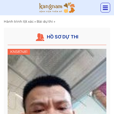
Hành trình lột xác
»
Bài dự thi
»
HỒ SƠ DỰ THI
KN587481