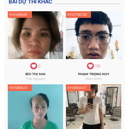
BÀI DỰ THI KHÁC
KN588681
KN578038
0
721
BÙI THỊ MAI
PHẠM TRỌNG HUY
Thái Nguyên
Nam Định
KN585641
KN585647