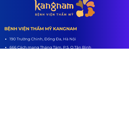
BỆNH VIỆN THẨM MỸ KANGNAM
190 Trường Chinh, Đống Đa, Hà Nội
666 Cách mạng Tháng Tám, P.5, Q.Tân Bình
218 Nguyễn Trãi, P.3, Q.5
Hệ thống chi nhánh:
Hà Nội - TP.HCM - Hải Phòng - Nghệ An - Đà Nẵng - Cần Thơ -
Bình Dương - Thanh Hóa - Buôn Ma Thuột
www.benhvienthammykangnam.vn
0989.139.466
hanhtrinhlotxac.vn
0989.139.466
Hành Trình Lột Xác
Youtube
Tiktok