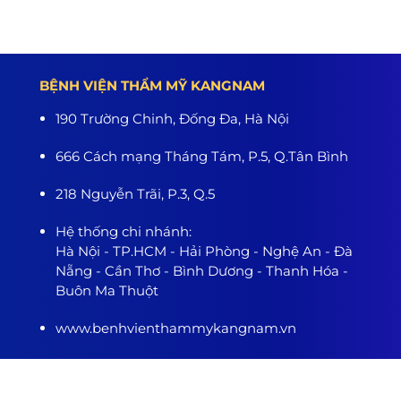
BỆNH VIỆN THẨM MỸ KANGNAM
190 Trường Chinh, Đống Đa, Hà Nội
666 Cách mạng Tháng Tám, P.5, Q.Tân Bình
218 Nguyễn Trãi, P.3, Q.5
Hệ thống chi nhánh:
Hà Nội - TP.HCM - Hải Phòng - Nghệ An - Đà
Nẵng - Cần Thơ - Bình Dương - Thanh Hóa -
Buôn Ma Thuột
www.benhvienthammykangnam.vn
0989.139.466