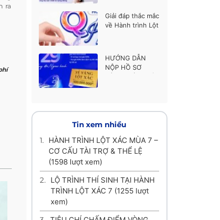
thí sinh được ủng
h ra
hộ cao nhất
Giải đáp thắc mắc
về Hành trình Lột
xác mùa 7
HƯỚNG DẪN
NỘP HỒ SƠ
phí
HÀNH TRÌNH LỘT
XÁC MÙA 7
Tin xem nhiều
1.
HÀNH TRÌNH LỘT XÁC MÙA 7 –
CƠ CẤU TÀI TRỢ & THỂ LỆ
(1598 lượt xem)
2.
LỘ TRÌNH THÍ SINH TẠI HÀNH
TRÌNH LỘT XÁC 7
(1255 lượt
xem)
3.
TIÊU CHÍ CHẤM ĐIỂM VÒNG