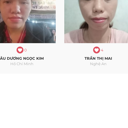
0
4
ÂU DƯƠNG NGỌC KIM
TRẦN THỊ MAI
Hồ Chí Minh
Nghệ An