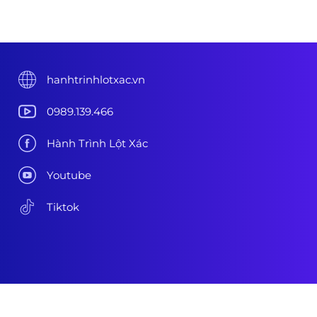
hanhtrinhlotxac.vn
0989.139.466
Hành Trình Lột Xác
Youtube
Tiktok