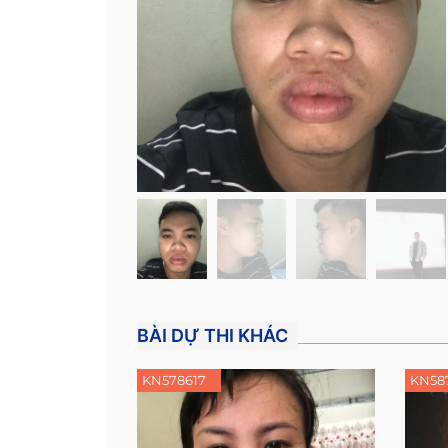
BÀI DỰ THI KHÁC
KN578617
KN58