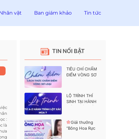
Nhân vật
Ban giám khảo
Tin tức
TIN NỔI BẬT
TIÊU CHÍ CHẤM
ĐIỂM VÒNG SƠ
LOẠI HÀNH
TRÌNH LỘT XÁC 7
LỘ TRÌNH THÍ
SINH TẠI HÀNH
việc
TRÌNH LỘT XÁC 7
 mắn
ọc :
Giải thưởng
c là
“Bông Hoa Rực
chưa
Rỡ” dành cho các
mong