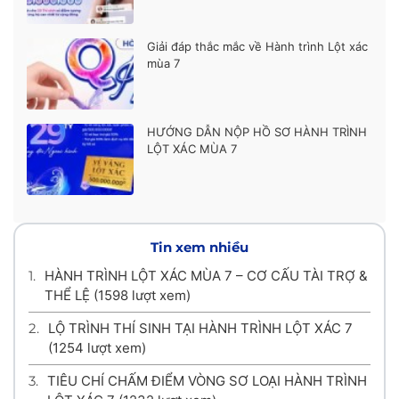
Giải đáp thắc mắc về Hành trình Lột xác
mùa 7
HƯỚNG DẪN NỘP HỒ SƠ HÀNH TRÌNH
LỘT XÁC MÙA 7
Tin xem nhiều
1.
HÀNH TRÌNH LỘT XÁC MÙA 7 – CƠ CẤU TÀI TRỢ &
THỂ LỆ
(1598 lượt xem)
2.
LỘ TRÌNH THÍ SINH TẠI HÀNH TRÌNH LỘT XÁC 7
(1254 lượt xem)
3.
TIÊU CHÍ CHẤM ĐIỂM VÒNG SƠ LOẠI HÀNH TRÌNH