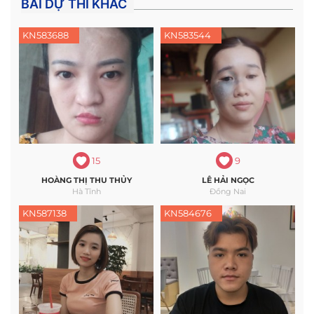
BÀI DỰ THI KHÁC
KN583688
KN583544
15
9
HOÀNG THỊ THU THỦY
LÊ HẢI NGỌC
Hà Tĩnh
Đồng Nai
KN587138
KN584676