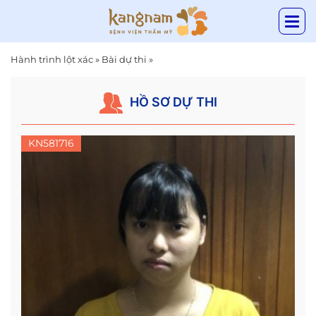
Hành trình lột xác
»
Bài dự thi
»
HỒ SƠ DỰ THI
KN581716