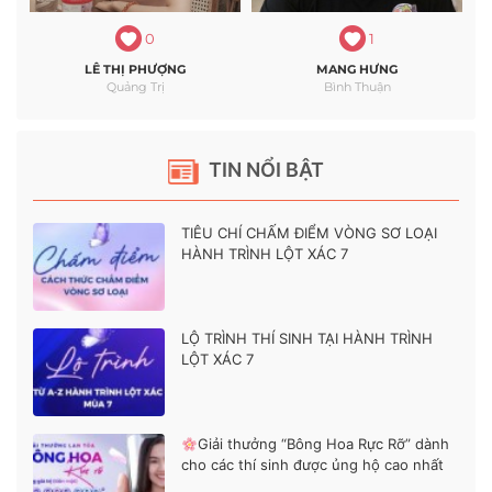
0
1
LÊ THỊ PHƯỢNG
MANG HƯNG
Quảng Trị
Bình Thuận
TIN NỔI BẬT
TIÊU CHÍ CHẤM ĐIỂM VÒNG SƠ LOẠI
HÀNH TRÌNH LỘT XÁC 7
LỘ TRÌNH THÍ SINH TẠI HÀNH TRÌNH
LỘT XÁC 7
Giải thưởng “Bông Hoa Rực Rỡ” dành
cho các thí sinh được ủng hộ cao nhất