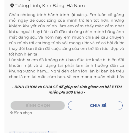
Tượng Lĩnh, Kim Bảng, Hà Nam
Chào chương trình
hành trình lột xác
ạ. Em luôn cố gắng
mỗi ngày để cuộc sống của mình trở lên tốt hơn, nhưng
khiếm khuyết của mình làm em cảm thấy mặc cảm nhất
khi ra ngoài hay bất cứ đi đâu ai cũng nhìn mình bằng ánh
mắt đáng sợ… Và hôm nay em muốn chia sẻ câu chuyện
của mình tới chương trình với mong ước và có cơ hội được
thay đổi bản thân để cuộc sống của em trở lên tươi đẹp và
tốt hơn hiện tại.
Lúc sinh ra em đã không như bao đứa trẻ khác bị biến đổi
khuôn mặt và dị dạng tai phải làm ảnh hưởng đến cả
khung xương hàm…. Nghĩ đến cảnh lớn lên bị bạn bè trêu
chọc là em lại mặc cảm hơn. Và em mong muốn nhất bây
giờ là được như bao người khác để tự tin hơn trong cuộc
- BÌNH CHỌN và CHIA SẺ để giúp thí sinh giành cơ hội PTTM
sống. Mong rằng cơ hội sẽ đến với em để rồi sau đó em có
miễn phí 500 triệu -
thể làm nhiều điều mình muốn hơn những điều mà em
mơ ước lâu nay ạ.
Mong chương trình cho bọn em cơ hội được tham gia
BÌNH CHỌN
CHIA SẺ
chương trình và hy vọng mọi điều may mắn đến với em và
9
Bình chọn
tất cả các bạn trong chương trình ạ….