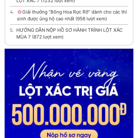
LỘT XÁC 7
(1232 lượt xem)
4.
Giải thưởng “Bông Hoa Rực Rỡ” dành cho các thí
sinh được ủng hộ cao nhất
(956 lượt xem)
5.
HƯỚNG DẪN NỘP HỒ SƠ HÀNH TRÌNH LỘT XÁC
MÙA 7
(872 lượt xem)