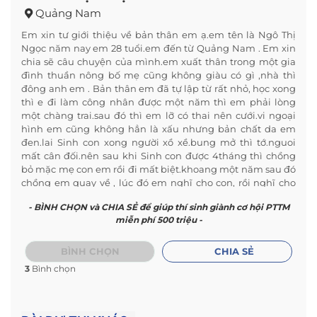
Quảng Nam
Em xin tư giới thiệu về bản thân em ạ.em tên là Ngô Thị
Ngọc năm nay em 28 tuổi.em đến từ Quảng Nam . Em xin
chia sẽ câu chuyện của mình.em xuất thân trong một gia
đình thuần nông bố mẹ cũng không giàu có gì ,nhà thì
đông anh em . Bản thân em đã tự lập từ rất nhỏ, học xong
thì e đi làm công nhân được một năm thì em phải lòng
một chàng trai.sau đó thì em lỡ có thai nên cưới.vi ngoại
hình em cũng không hẳn là xấu nhưng bản chất da em
đen.lai Sinh con xong người xồ xề.bung mở thì tớ.nguoi
mất cân đối.nên sau khi Sinh con được 4tháng thì chồng
bỏ mặc mẹ con em rồi đi mất biệt.khoang một năm sau đó
chồng em quay về , lúc đó em nghĩ cho con, rồi nghĩ cho
bản thân minh một cơ hội để làm lại.em đồng ý quay về với
- BÌNH CHỌN và CHIA SẺ để giúp thí sinh giành cơ hội PTTM
chồng.hanh phúc đã không mỉm cười với em.e quay lại với
miễn phí 500 triệu -
chồng cũng hạnh phúc được thời gian đầu khoảng vài
tháng chồng em bắt đầu thay đổi , không lo làm ăn , lại
sinh tât đánh đập em.khoang thời gian này kinh tế hai vợ
BÌNH CHỌN
CHIA SẺ
chồng rất khó khăn.vi ở nhà trọ mà công việc thì không ổn
3
Bình chọn
định.nên hai vợ chồng xảy ra mâu thuẫn thường xuyên .
những trận đòn đến với e ngày một nhiều.em lại suy nghĩ
chứ không lẽ mình lại bỏ cuộc một lần nữa sao, giữa lúc