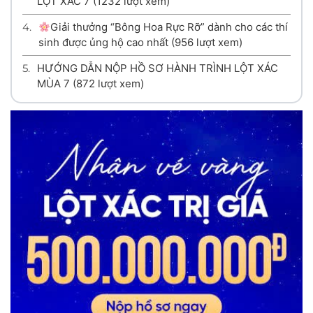
LỘT XÁC 7
(1232 lượt xem)
4.
Giải thưởng “Bông Hoa Rực Rỡ” dành cho các thí
sinh được ủng hộ cao nhất
(956 lượt xem)
5.
HƯỚNG DẪN NỘP HỒ SƠ HÀNH TRÌNH LỘT XÁC
MÙA 7
(872 lượt xem)