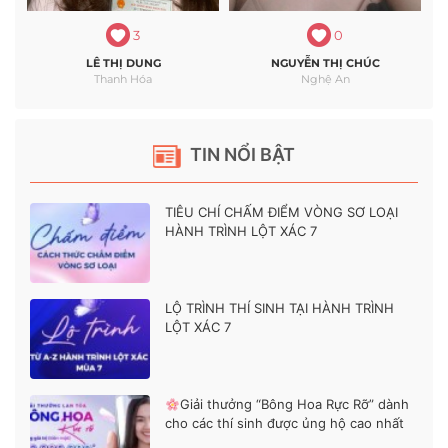
này.em xin chân thành cảm ơn ạ
3
0
LÊ THỊ DUNG
NGUYỄN THỊ CHÚC
Thanh Hóa
Nghệ An
TIN NỔI BẬT
TIÊU CHÍ CHẤM ĐIỂM VÒNG SƠ LOẠI
HÀNH TRÌNH LỘT XÁC 7
LỘ TRÌNH THÍ SINH TẠI HÀNH TRÌNH
LỘT XÁC 7
Giải thưởng “Bông Hoa Rực Rỡ” dành
cho các thí sinh được ủng hộ cao nhất