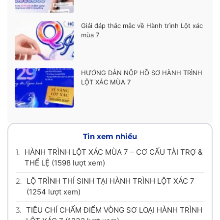
Giải đáp thắc mắc về Hành trình Lột xác
mùa 7
HƯỚNG DẪN NỘP HỒ SƠ HÀNH TRÌNH
LỘT XÁC MÙA 7
Tin xem nhiều
1.
HÀNH TRÌNH LỘT XÁC MÙA 7 – CƠ CẤU TÀI TRỢ &
THỂ LỆ
(1598 lượt xem)
2.
LỘ TRÌNH THÍ SINH TẠI HÀNH TRÌNH LỘT XÁC 7
(1254 lượt xem)
3.
TIÊU CHÍ CHẤM ĐIỂM VÒNG SƠ LOẠI HÀNH TRÌNH