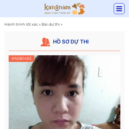
Hành trình lột xác
»
Bài dự thi
»
HỒ SƠ DỰ THI
KN581493