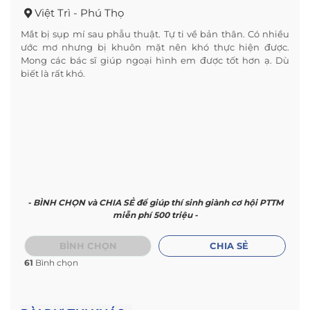
Việt Trì - Phú Thọ
Mắt bị sụp mí sau phẫu thuật. Tự ti về bản thân. Có nhiều
ước mơ nhưng bị khuôn mặt nên khó thực hiện được.
Mong các bác sĩ giúp ngoại hình em được tốt hơn ạ. Dù
biết là rất khó.
- BÌNH CHỌN và CHIA SẺ để giúp thí sinh giành cơ hội PTTM
miễn phí 500 triệu -
BÌNH CHỌN
CHIA SẺ
61
Bình chọn