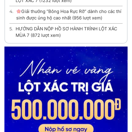
LỘT XÁC 7
(1232 lượt xem)
4.
Giải thưởng “Bông Hoa Rực Rỡ” dành cho các thí
sinh được ủng hộ cao nhất
(956 lượt xem)
5.
HƯỚNG DẪN NỘP HỒ SƠ HÀNH TRÌNH LỘT XÁC
MÙA 7
(872 lượt xem)