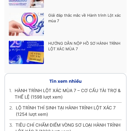
Giải đáp thắc mắc về Hành trình Lột xác
mùa 7
HƯỚNG DẪN NỘP HỒ SƠ HÀNH TRÌNH
LỘT XÁC MÙA 7
Tin xem nhiều
1.
HÀNH TRÌNH LỘT XÁC MÙA 7 – CƠ CẤU TÀI TRỢ &
THỂ LỆ
(1598 lượt xem)
2.
LỘ TRÌNH THÍ SINH TẠI HÀNH TRÌNH LỘT XÁC 7
(1254 lượt xem)
3.
TIÊU CHÍ CHẤM ĐIỂM VÒNG SƠ LOẠI HÀNH TRÌNH