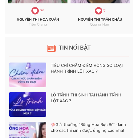
75
7
NGUYỄN THỊ HOA XUÂN
NGUYỄN THỊ TRÂN CHÂU
Tiền Giang
Quảng Nam
TIN NỔI BẬT
TIÊU CHÍ CHẤM ĐIỂM VÒNG SƠ LOẠI
HÀNH TRÌNH LỘT XÁC 7
LỘ TRÌNH THÍ SINH TẠI HÀNH TRÌNH
LỘT XÁC 7
Giải thưởng “Bông Hoa Rực Rỡ” dành
cho các thí sinh được ủng hộ cao nhất