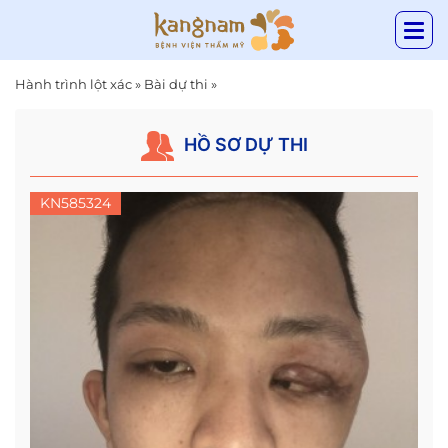
Hành trình lột xác
»
Bài dự thi
»
HỒ SƠ DỰ THI
KN585324