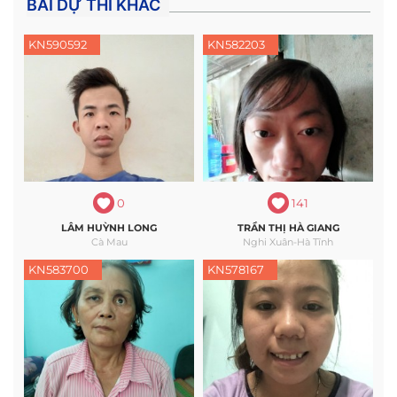
BÀI DỰ THI KHÁC
KN590592
KN582203
0
141
LÂM HUỲNH LONG
TRẦN THỊ HÀ GIANG
Cà Mau
Nghi Xuân-Hà Tĩnh
KN583700
KN578167