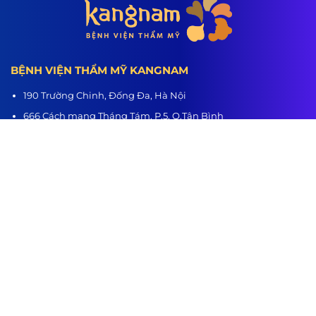
BỆNH VIỆN THẨM MỸ KANGNAM
190 Trường Chinh, Đống Đa, Hà Nội
666 Cách mạng Tháng Tám, P.5, Q.Tân Bình
218 Nguyễn Trãi, P.3, Q.5
Hệ thống chi nhánh:
Hà Nội - TP.HCM - Hải Phòng - Nghệ An - Đà Nẵng - Cần Thơ -
Bình Dương - Thanh Hóa - Buôn Ma Thuột
www.benhvienthammykangnam.vn
0989.139.466
hanhtrinhlotxac.vn
0989.139.466
Hành Trình Lột Xác
Youtube
Tiktok