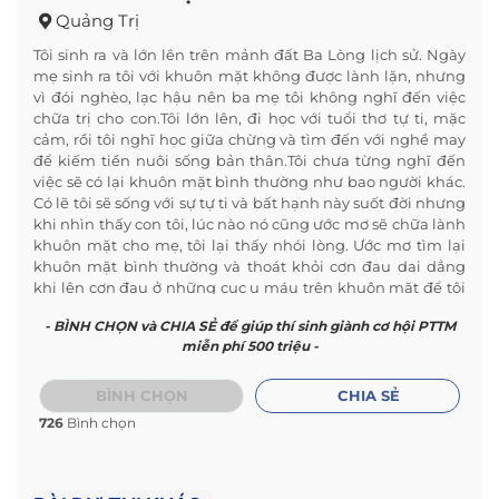
Quảng Trị
Tôi sinh ra và lớn lên trên mảnh đất Ba Lòng lịch sử. Ngày
mẹ sinh ra tôi với khuôn mặt không được lành lặn, nhưng
vì đói nghèo, lạc hậu nên ba mẹ tôi không nghĩ đến việc
chữa trị cho con.Tôi lớn lên, đi học với tuổi thơ tự ti, mặc
cảm, rồi tôi nghĩ học giữa chừng và tìm đến với nghề may
để kiếm tiền nuôi sống bản thân.Tôi chưa từng nghĩ đến
việc sẽ có lại khuôn mặt bình thường như bao người khác.
Có lẽ tôi sẽ sống với sự tự ti và bất hạnh này suốt đời nhưng
khi nhìn thấy con tôi, lúc nào nó cũng ước mơ sẽ chữa lành
khuôn mặt cho mẹ, tôi lại thấy nhói lòng. Ước mơ tìm lại
khuôn mặt bình thường và thoát khỏi cơn đau dai dẳng
khi lên cơn đau ở những cục u máu trên khuôn mặt để tôi
có được cuộc sống bình thường như bao người khác.kính
- BÌNH CHỌN và CHIA SẺ để giúp thí sinh giành cơ hội PTTM
gửi chương trình đôi dòng tâm sự.
miễn phí 500 triệu -
BÌNH CHỌN
CHIA SẺ
726
Bình chọn