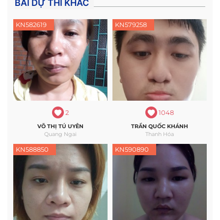
BÀI DỰ THI KHÁC
KN582619
KN579258
2
1048
VÕ THỊ TÚ UYÊN
TRẦN QUỐC KHÁNH
Quang Ngai
Thanh Hóa
KN588850
KN590890