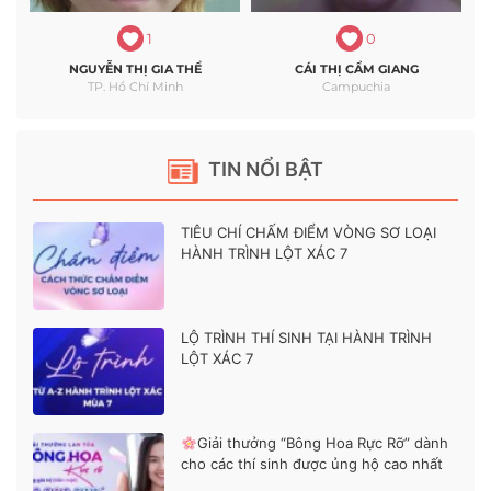
1
0
NGUYỄN THỊ GIA THỂ
CÁI THỊ CẨM GIANG
TP. Hồ Chí Minh
Campuchia
TIN NỔI BẬT
TIÊU CHÍ CHẤM ĐIỂM VÒNG SƠ LOẠI
HÀNH TRÌNH LỘT XÁC 7
LỘ TRÌNH THÍ SINH TẠI HÀNH TRÌNH
LỘT XÁC 7
Giải thưởng “Bông Hoa Rực Rỡ” dành
cho các thí sinh được ủng hộ cao nhất