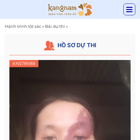
Hành trình lột xác
»
Bài dự thi
»
HỒ SƠ DỰ THI
KN578988