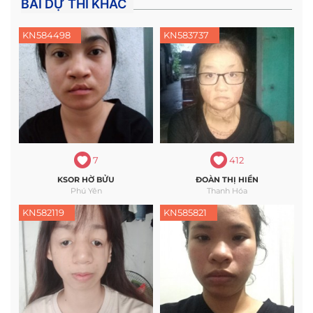
BÀI DỰ THI KHÁC
KN584498
KN583737
7
412
KSOR HỜ BỬU
ĐOÀN THỊ HIỀN
Phú Yên
Thanh Hóa
KN582119
KN585821