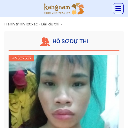
Hành trình lột xác
»
Bài dự thi
»
HỒ SƠ DỰ THI
KN587537