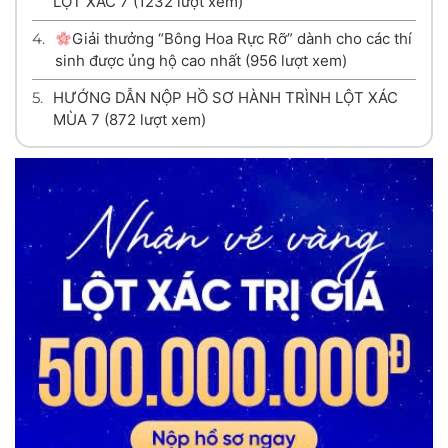
LỘT XÁC 7
(1232 lượt xem)
4.
Giải thưởng “Bông Hoa Rực Rỡ” dành cho các thí
sinh được ủng hộ cao nhất
(956 lượt xem)
5.
HƯỚNG DẪN NỘP HỒ SƠ HÀNH TRÌNH LỘT XÁC
MÙA 7
(872 lượt xem)