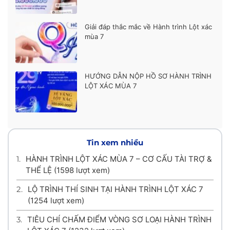
Giải đáp thắc mắc về Hành trình Lột xác
mùa 7
HƯỚNG DẪN NỘP HỒ SƠ HÀNH TRÌNH
LỘT XÁC MÙA 7
Tin xem nhiều
1.
HÀNH TRÌNH LỘT XÁC MÙA 7 – CƠ CẤU TÀI TRỢ &
THỂ LỆ
(1598 lượt xem)
2.
LỘ TRÌNH THÍ SINH TẠI HÀNH TRÌNH LỘT XÁC 7
(1254 lượt xem)
3.
TIÊU CHÍ CHẤM ĐIỂM VÒNG SƠ LOẠI HÀNH TRÌNH