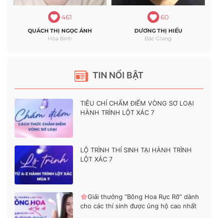
461
60
QUÁCH THỊ NGỌC ÁNH
DƯƠNG THỊ HIẾU
Hòa Bình
Bắc Giang
TIN NỔI BẬT
TIÊU CHÍ CHẤM ĐIỂM VÒNG SƠ LOẠI
HÀNH TRÌNH LỘT XÁC 7
LỘ TRÌNH THÍ SINH TẠI HÀNH TRÌNH
LỘT XÁC 7
Giải thưởng “Bông Hoa Rực Rỡ” dành
cho các thí sinh được ủng hộ cao nhất