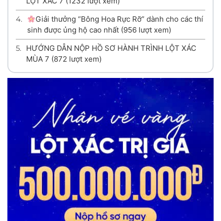
LỘT XÁC 7
(1232 lượt xem)
4.
Giải thưởng “Bông Hoa Rực Rỡ” dành cho các thí
sinh được ủng hộ cao nhất
(956 lượt xem)
5.
HƯỚNG DẪN NỘP HỒ SƠ HÀNH TRÌNH LỘT XÁC
MÙA 7
(872 lượt xem)