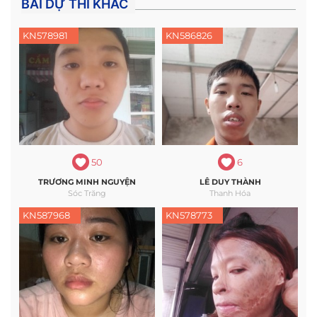
BÀI DỰ THI KHÁC
KN578981
KN586826
50
6
TRƯƠNG MINH NGUYỆN
LÊ DUY THÀNH
Sóc Trăng
Thanh Hóa
KN587968
KN578773