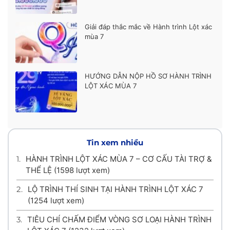
Giải đáp thắc mắc về Hành trình Lột xác
mùa 7
HƯỚNG DẪN NỘP HỒ SƠ HÀNH TRÌNH
LỘT XÁC MÙA 7
Tin xem nhiều
1.
HÀNH TRÌNH LỘT XÁC MÙA 7 – CƠ CẤU TÀI TRỢ &
THỂ LỆ
(1598 lượt xem)
2.
LỘ TRÌNH THÍ SINH TẠI HÀNH TRÌNH LỘT XÁC 7
(1254 lượt xem)
3.
TIÊU CHÍ CHẤM ĐIỂM VÒNG SƠ LOẠI HÀNH TRÌNH