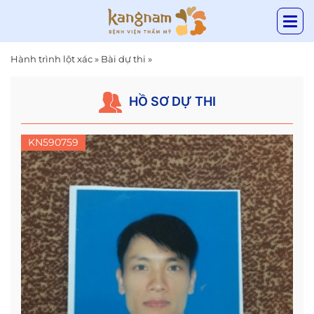
Hành trình lột xác
»
Bài dự thi
»
HỒ SƠ DỰ THI
KN590759