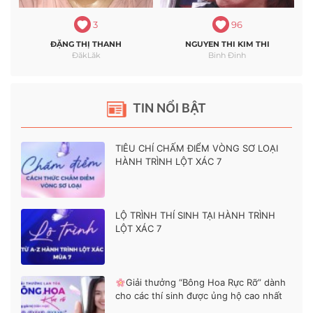
3
96
ĐẶNG THỊ THANH
NGUYEN THI KIM THI
ĐăkLăk
Binh Đinh
TIN NỔI BẬT
TIÊU CHÍ CHẤM ĐIỂM VÒNG SƠ LOẠI
HÀNH TRÌNH LỘT XÁC 7
LỘ TRÌNH THÍ SINH TẠI HÀNH TRÌNH
LỘT XÁC 7
Giải thưởng “Bông Hoa Rực Rỡ” dành
cho các thí sinh được ủng hộ cao nhất