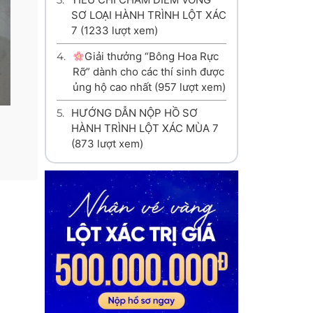
SƠ LOẠI HÀNH TRÌNH LỘT XÁC
7
(1233 lượt xem)
4.
Giải thưởng “Bông Hoa Rực
Rỡ” dành cho các thí sinh được
ủng hộ cao nhất
(957 lượt xem)
5.
HƯỚNG DẪN NỘP HỒ SƠ
HÀNH TRÌNH LỘT XÁC MÙA 7
(873 lượt xem)