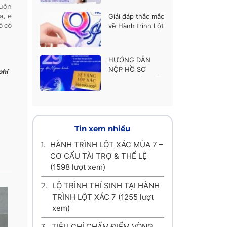
thí sinh được ủng
guồn
hộ cao nhất
a, e
Giải đáp thắc mắc
ó có
về Hành trình Lột
xác mùa 7
HƯỚNG DẪN
NỘP HỒ SƠ
phí
HÀNH TRÌNH LỘT
XÁC MÙA 7
Tin xem nhiều
1.
HÀNH TRÌNH LỘT XÁC MÙA 7 –
CƠ CẤU TÀI TRỢ & THỂ LỆ
(1598 lượt xem)
2.
LỘ TRÌNH THÍ SINH TẠI HÀNH
TRÌNH LỘT XÁC 7
(1255 lượt
xem)
3.
TIÊU CHÍ CHẤM ĐIỂM VÒNG