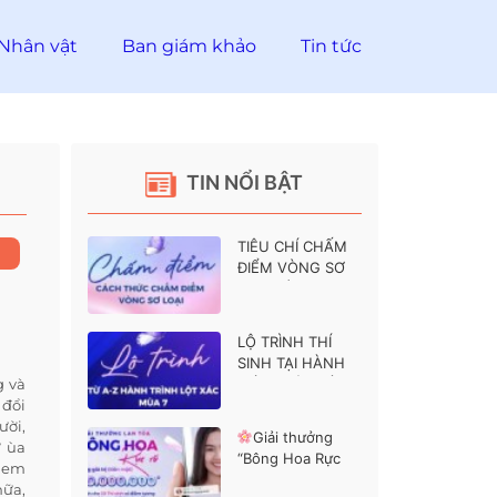
Nhân vật
Ban giám khảo
Tin tức
TIN NỔI BẬT
TIÊU CHÍ CHẤM
ĐIỂM VÒNG SƠ
LOẠI HÀNH
TRÌNH LỘT XÁC 7
LỘ TRÌNH THÍ
SINH TẠI HÀNH
g và
TRÌNH LỘT XÁC 7
 đổi
ười,
Giải thưởng
ứ ùa
“Bông Hoa Rực
ề em
Rỡ” dành cho các
nữa,