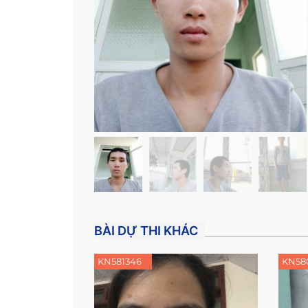
BÀI DỰ THI KHÁC
KN581346
KN58