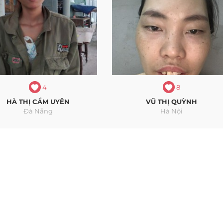
4
8
HÀ THỊ CẨM UYÊN
VŨ THỊ QUỲNH
Đà Nẵng
Hà Nội