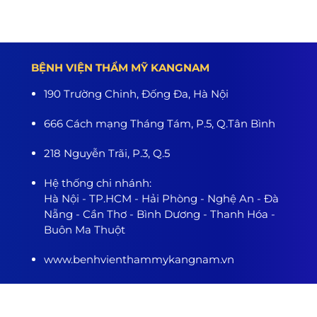
BỆNH VIỆN THẨM MỸ KANGNAM
190 Trường Chinh, Đống Đa, Hà Nội
666 Cách mạng Tháng Tám, P.5, Q.Tân Bình
218 Nguyễn Trãi, P.3, Q.5
Hệ thống chi nhánh:
Hà Nội - TP.HCM - Hải Phòng - Nghệ An - Đà
Nẵng - Cần Thơ - Bình Dương - Thanh Hóa -
Buôn Ma Thuột
www.benhvienthammykangnam.vn
0989.139.466