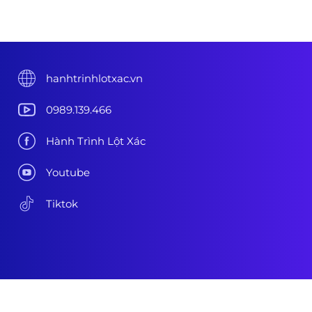
hanhtrinhlotxac.vn
0989.139.466
Hành Trình Lột Xác
Youtube
Tiktok