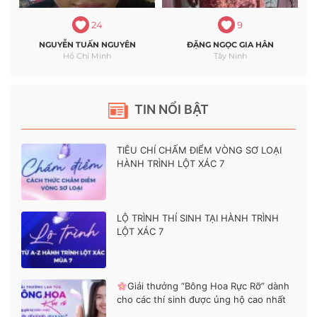
24
9
NGUYỄN TUẤN NGUYÊN
ĐẶNG NGỌC GIA HÂN
Hồ Chí Minh
Tây Ninh
TIN NỔI BẬT
TIÊU CHÍ CHẤM ĐIỂM VÒNG SƠ LOẠI
HÀNH TRÌNH LỘT XÁC 7
LỘ TRÌNH THÍ SINH TẠI HÀNH TRÌNH
LỘT XÁC 7
Giải thưởng “Bông Hoa Rực Rỡ” dành
cho các thí sinh được ủng hộ cao nhất