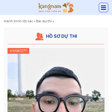
Hành trình lột xác
»
Bài dự thi
»
HỒ SƠ DỰ THI
KN581277