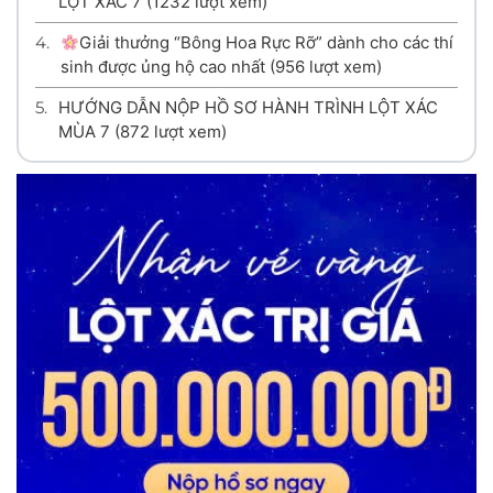
LỘT XÁC 7
(1232 lượt xem)
4.
Giải thưởng “Bông Hoa Rực Rỡ” dành cho các thí
sinh được ủng hộ cao nhất
(956 lượt xem)
5.
HƯỚNG DẪN NỘP HỒ SƠ HÀNH TRÌNH LỘT XÁC
MÙA 7
(872 lượt xem)