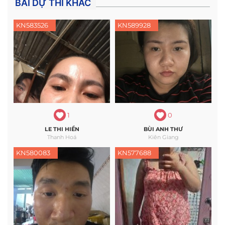
BÀI DỰ THI KHÁC
KN583526
KN589928
1
0
LE THI HIỀN
BÙI ANH THƯ
Thanh Hoá
Kiên Giang
KN580083
KN577688