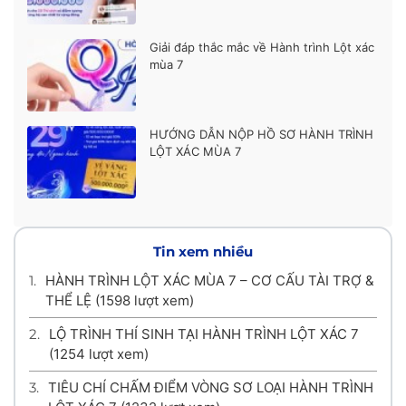
Giải đáp thắc mắc về Hành trình Lột xác
mùa 7
HƯỚNG DẪN NỘP HỒ SƠ HÀNH TRÌNH
LỘT XÁC MÙA 7
Tin xem nhiều
1.
HÀNH TRÌNH LỘT XÁC MÙA 7 – CƠ CẤU TÀI TRỢ &
THỂ LỆ
(1598 lượt xem)
2.
LỘ TRÌNH THÍ SINH TẠI HÀNH TRÌNH LỘT XÁC 7
(1254 lượt xem)
3.
TIÊU CHÍ CHẤM ĐIỂM VÒNG SƠ LOẠI HÀNH TRÌNH