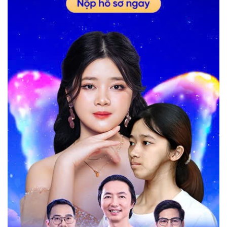
đung 1 cái ba em nhập viện vì lủngbao tử , rồi em gái vô
năm học cấp 3 … bao nhiêu thứ là tiền , tấc cả tiền danh
dụm của em phải lo cho ba em . Em đanh phải đi tìm 1
công việc khác kiếm tiền ngay , lại bỏ dỡ ý định nhịn ăn để
được ốm không ra đường . Em đã từng tin 1 thẩm mỹ viện
bỏ 10 triệu ra là giảm mỡ được , em coi trên các trang Fb
ngta quản cáo rất hay ho . Em ráng làm để danh được 10
triệu và tới thẫm mỹ viện đó , họ tiêm vô là tan mỡ , em tin
chị đi , tin đi , chị bảo đảm … và rồi em chẳng thấy gì , chỉ
được thấy ngủ 1 giấc dạy và không có gì thay đổi , em về
nhà đừng ăn gì chờ kết quả … chờ mấy ngày cũng không
thấy gì , em gọi điện thoại mán vốn và họ chỉ trả lời 1 liệu
trinh không đủ áp phê làm làm thêm đi … xong họ gửi em
hình ảnh của 1 chị từ 100kg tiêm tan mỡ còn 60kg kèm
theo dông chữ 10 liệu trinh là bạn sẽ được xinh đẹp . Em
ngu quá phải không ? Bây giờ người ta mới nói thêm là 10
liệu trinh 100trieu kiếm đâu ra ,1 bài học nhớ đời cho em ,
mất đi tiền và không được kết quả gì , em không dám kể
cho mẹ nghe và bất kì ai nghe . Là con gái phải có vóc dáng
, gương mặt ưa hình thì mọi thứ sẽ được ưu tiên và trọn vẹn
. Em khát khao minh được ốm , minh được trở nên xinh
đẹp . Trước khi đi ngủ em rất hay tưởng tượng 1 cái gì đó để
được giấc ngủ sâu sao 1 ngày làm việc mệt mỏi và căng