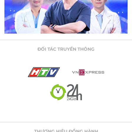
thẳng “ em tưởng tượng minh ốm sẽ như thế nào , có ai
yêu minh không ? nghỉ tới thôi em đã khóc . Để được xinh
đẹp phải có tiền làm phẩu thuật , nhưng em làm gì có 1 số
tiền lớn bây giờ . Thực sự em rất muốn được phẫu thuật
thẫm mỹ thay đổi ngoại hình . Mong ban giám khảo , các
cố vấn chương trinh , ban tổ chức , nhà tài trợ xem xét cho
em 1 cơ hội thay đổi cuộc đời minh . Ngần ấy năm em chưa
bao giờ được bất kì ai xem em là con gái … mọi người
thường kinh khi em là con heo . Xin hãy giúp đỡ em .
ĐỐI TÁC TRUYỀN THÔNG
THƯƠNG HIỆU ĐỒNG HÀNH