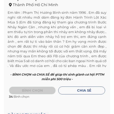
Thành Phố Hồ Chí Minh
Em tên : Phạm Thị Hương Bình sinh năm 1996 . Em đã suy
nghi rất nhiều mới dám đăng ký đơn Hành Trình Lột Xác
Mùa 5 (Em đã từng đăng ký tham gia chương trình Bước
Nhảy Ngàn Cân , nhưng khi phỏng vấn , em đã bị loại vì
em thiếu tự tin trong phần thi nhảy em không nhảy được…
khi đó anh diễn viên nhảy hỗ trợ em thi, em đứng cạnh
ảnh , em rất tự ti vào bản thân ? Em hy vọng minh được
chọn để được thi nhảy rồi có cơ hội giảm cân xinh đẹp ,
nhưng may mắn không tới được với em thất vọng. Đã mấy
năm trôi qua Em theo dõi FB của chương trinh , em được
biết mùa 5 sẽ có danh cơ hội cho các bạn ngoại hình quá cỡ
. Và đây ước mơ của em , đã có tý phép màu . Em rất hy
vọng được 1 lần xinh đẹp và mặc được chiếc đầm gọn gàng
- BÌNH CHỌN và CHIA SẺ để giúp thí sinh giành cơ hội PTTM
không xuề xòa như bây giờ )
miễn phí 500 triệu -
Em xin được kể câu chuyện của bản thân về ngoại hình
của em , lý do mà em khát khao được một lần xinh đẹp
thay đổi cuộc sống hiện tại . Em mập , vì ngoại hình mập
BÌNH CHỌN
CHIA SẺ
của em mà em tới giờ vẫn chưa biết được tình yêu là gì ,
34
Bình chọn
không ai dám yêu 1 người mập và xấu như em , vì em mập
không có ngoại hình em không được thăng tiến trong
công việc , vì ngoại hình mà em từ bỏ mơ ước được làm