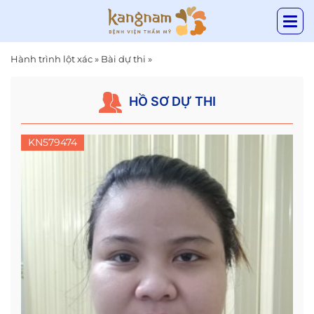
Hành trình lột xác
»
Bài dự thi
»
HỒ SƠ DỰ THI
KN579474