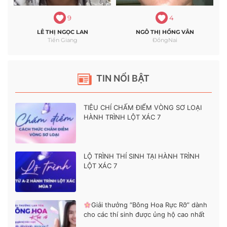
9
4
LÊ THỊ NGỌC LAN
NGÔ THỊ HỒNG VÂN
Tiền Giang
ĐồngNai
TIN NỔI BẬT
TIÊU CHÍ CHẤM ĐIỂM VÒNG SƠ LOẠI
HÀNH TRÌNH LỘT XÁC 7
LỘ TRÌNH THÍ SINH TẠI HÀNH TRÌNH
LỘT XÁC 7
Giải thưởng “Bông Hoa Rực Rỡ” dành
cho các thí sinh được ủng hộ cao nhất