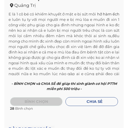
Quảng Trị
E là 1 cô bé có khiếm khuyết ở mặt e bị sứt môi
hở hàm ếch
e luôn tụ ty với mọi người mẹ e bị mù lòa e muốn đi xin 1
công việc phụ giúp cho gia đình nhưng ngoại hình e ko đc
nên ko ai nhận cả e luôn bị mọi người trêu chọc là con sứt
môi lọi cầm nhiều đêm nằm mà khóc thôi ai sinh ra,đều
mong cho mình đc xinh đẹp còn mình ngoại hình xấu luôn
mọi người chế giễu trêu chọc đi xin việ làm để đỡ đần gia
đình ko ai nhận e cả mẹ e mù lòa đau ốm bệnh tật còn e lại
không giúp được gì cho gia đình cả đi xin việc ko ai nhận vì
ngoại hình quá xấu của mình e muốn đc thay đổi bản thân
e muốn đc lột xác e muốn đc thay đổi để ko tự ty với mọi
người nữa e ko muốn lúc nào gặp ai e cũng phải đeo cái
khẩu trang để che đi khuyết điểm của mình nữa e muốn
- BÌNH CHỌN và CHIA SẺ để giúp thí sinh giành cơ hội PTTM
được thay đổi.
miễn phí 500 triệu -
BÌNH CHỌN
CHIA SẺ
28
Bình chọn