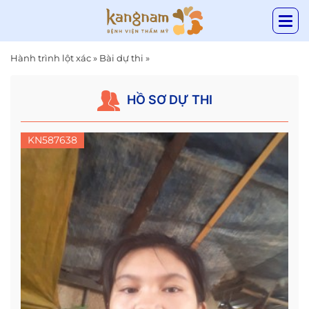
Hành trình lột xác
»
Bài dự thi
»
HỒ SƠ DỰ THI
KN587638