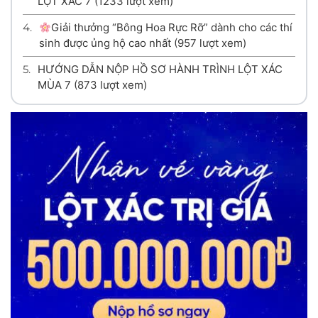
LỘT XÁC 7
(1233 lượt xem)
4.
Giải thưởng “Bông Hoa Rực Rỡ” dành cho các thí
sinh được ủng hộ cao nhất
(957 lượt xem)
5.
HƯỚNG DẪN NỘP HỒ SƠ HÀNH TRÌNH LỘT XÁC
MÙA 7
(873 lượt xem)