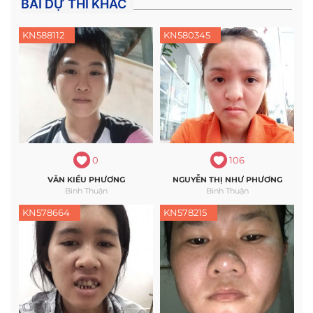
BÀI DỰ THI KHÁC
KN588112
KN580345
0
106
VĂN KIỀU PHƯƠNG
NGUYỄN THỊ NHƯ PHƯƠNG
Bình Thuận
Bình Thuận
KN578664
KN578215