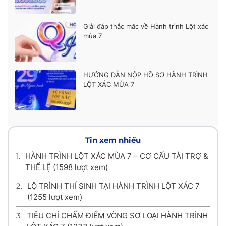
Giải đáp thắc mắc về Hành trình Lột xác
mùa 7
HƯỚNG DẪN NỘP HỒ SƠ HÀNH TRÌNH
LỘT XÁC MÙA 7
Tin xem nhiều
1.
HÀNH TRÌNH LỘT XÁC MÙA 7 – CƠ CẤU TÀI TRỢ &
THỂ LỆ
(1598 lượt xem)
2.
LỘ TRÌNH THÍ SINH TẠI HÀNH TRÌNH LỘT XÁC 7
(1255 lượt xem)
3.
TIÊU CHÍ CHẤM ĐIỂM VÒNG SƠ LOẠI HÀNH TRÌNH