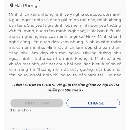
Hải Phòng
Mình thích xăm, những hình vẽ ý nghĩa của cuộc đời mình.
Người ngoài nhìn và đánh giá mình thế nào, mình không
bận tâm. Chủ yếu là gia đình, bố mẹ mình luôn yêu thương
và hiểu mình, quan tâm mình. Nghe vậy? Các bạn biết ước
mơ và nghề nghiệp của mình là gì ko? Hi ^^. Mình chọn 1
nghề cũng liên quan đến xăm nhưng là phun xăm thẩm
mĩ, và nối mi nhé. Mình rất thích làm đẹp cho bản thân,
cũng như làm đẹp cho mọi người. Nhưng dường như
ngoại hình, là thứ cản trở mình không ít. Mình tự ti về
khuôn mặt nhỏ, các nét chưa hài hoà, đặc biệt là mình có
hàm răng hô. Thoáng nhìn đã thấy gương mặt buồn rồi,
còn người ngoài nhìn thì người ta bảo hãm tài. Lúc nào
cũng thấy xưng xỉa, trong khi mình trạng thái rất bình
- BÌNH CHỌN và CHIA SẺ để giúp thí sinh giành cơ hội PTTM
thường. Kèm theo đó mình có thân hình hơi gầy, nhìn
miễn phí 500 triệu -
không được hấp dẫn cho lắm.
Mình có xem và theo dõi Chương Trình Hành Trình Lột Xác
của Thẩm Mĩ Viện KangNam rất lâu rồi, mình thật sự muốn
BÌNH CHỌN
CHIA SẺ
thay đổi bản thân, lột xác hoàn toàn để đc tự tin giao tiếp
3
Bình chọn
với mọi người. Không bị mọi người chê bai nữa. Công việc
của mình cũng cần có ngoại hình ưa nhìn, nên mình thật
sự muốn thay đổi. Rất mong Chương Trình cùng đội Các