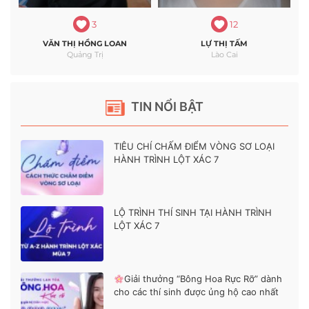
3
12
VĂN THỊ HỒNG LOAN
LỰ THỊ TẤM
Quảng Trị
Lào Cai
TIN NỔI BẬT
TIÊU CHÍ CHẤM ĐIỂM VÒNG SƠ LOẠI
HÀNH TRÌNH LỘT XÁC 7
LỘ TRÌNH THÍ SINH TẠI HÀNH TRÌNH
LỘT XÁC 7
Giải thưởng “Bông Hoa Rực Rỡ” dành
cho các thí sinh được ủng hộ cao nhất