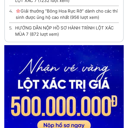
LỘT XÁC 7
(1232 lượt xem)
4.
Giải thưởng “Bông Hoa Rực Rỡ” dành cho các thí
sinh được ủng hộ cao nhất
(956 lượt xem)
5.
HƯỚNG DẪN NỘP HỒ SƠ HÀNH TRÌNH LỘT XÁC
MÙA 7
(872 lượt xem)