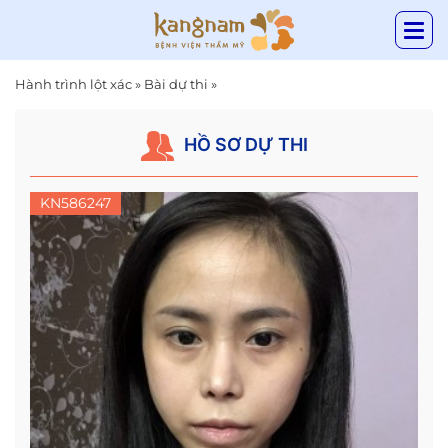
Hành trình lột xác
»
Bài dự thi
»
HỒ SƠ DỰ THI
KN586247