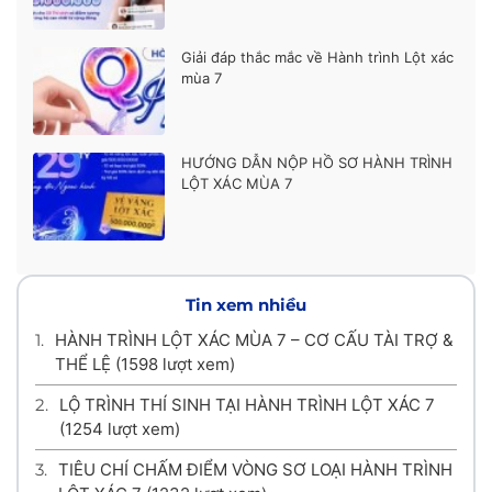
Giải đáp thắc mắc về Hành trình Lột xác
mùa 7
HƯỚNG DẪN NỘP HỒ SƠ HÀNH TRÌNH
LỘT XÁC MÙA 7
Tin xem nhiều
1.
HÀNH TRÌNH LỘT XÁC MÙA 7 – CƠ CẤU TÀI TRỢ &
THỂ LỆ
(1598 lượt xem)
2.
LỘ TRÌNH THÍ SINH TẠI HÀNH TRÌNH LỘT XÁC 7
(1254 lượt xem)
3.
TIÊU CHÍ CHẤM ĐIỂM VÒNG SƠ LOẠI HÀNH TRÌNH