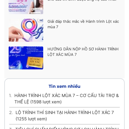
động viên cũng chính là, động lực cho em bước vào cuộc
sống mới chính vì gặp quá tổn thương mà em đã tự học
cách để đối diện với nó khi mặt mũi và đầu tóc em như vậy
em cũng rất sợ, và cũng. Không dám nhìn mình trong
Giải đáp thắc mắc về Hành trình Lột xác
gương nhưng rồi em chấp nhận đối mặt với những khó
mùa 7
khăn mà em đã phải trải qua và em đã học cách đứng trên
đôi vai của mình và không cần phụ thuộc vào ai 1 cô bé 27
tuổi hàng ngày trọc ghẹo là trẻ con và mọi người nói rằng
em 1 là cô bé 15 đến 16 tuổi và còn sỉ nhục em nữa lần này
HƯỚNG DẪN NỘP HỒ SƠ HÀNH TRÌNH
đăng ký em có 1 hi vọng và 1 điều ước và nếu em không tự
LỘT XÁC MÙA 7
sây dựng ước mơ của mình thì người khác họ sẽ thuê mình
sây dựng ước mơ của họ cuộc sống không đòi hỏi quá và
cái gì có thì cũng lên trân trọng lấy 1 lần nữa em xin chúc
ban tổ chức trương trình có buổi làm việc vui vẻ hạnh phúc
ạ em xin hết ạ..
Tin xem nhiều
1.
HÀNH TRÌNH LỘT XÁC MÙA 7 – CƠ CẤU TÀI TRỢ &
THỂ LỆ
(1598 lượt xem)
2.
LỘ TRÌNH THÍ SINH TẠI HÀNH TRÌNH LỘT XÁC 7
(1255 lượt xem)