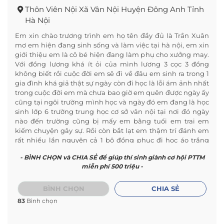
Thôn Viên Nội Xã Vân Nội Huyện Đông Anh Tỉnh
Hà Nội
Em xin chào trương trình em họ tên đầy đủ là Trần Xuân
mơ em hiện đang sinh sống và làm việc tại hà nội, em xin
giới thiệu em là cô bé hiện đang làm phụ cho xưởng may.
Với đồng lương khá ít ỏi của mình lương 3 cọc 3 đồng
không biết rồi cuộc đời em sẽ đi về đâu em sinh ra trong 1
gia đình khá giả thật sự ngày còn đi học là lỗi ám ảnh nhất
trong cuộc đời em mà chưa bao giờ em quên được ngày ấy
cũng tại ngôi trường mình học và ngày đó em đang là học
sinh lớp 6 trường trung học cơ sở vân nội tại nơi đó ngày
nào đến trường cũng bị mấy em bằng tuổi em trai em
kiếm chuyện gây sự. Rồi còn bắt lạt em thậm trí đánh em
rất nhiều lần nguyên cả 1 bộ đồng phục đi học áo trắng
quần đen, bị các em dùng chân đạp mạnh vào quần áo thế
- BÌNH CHỌN và CHIA SẺ để giúp thí sinh giành cơ hội PTTM
rồi bẩn hết chỉ đứng và chỉ biết khóc thôi chứ chẳng biết
miễn phí 500 triệu -
làm gì được cả, vì em thấy em không động chạm gì tới các
em ấy và ngày nào, các em ấy cũng kiếm chuyện gây sự rồi
đánh em các em ấy còn nói em là nhìn như con điên ra cho
BÌNH CHỌN
CHIA SẺ
nó 1 trận đi ,núc ý em cảm thấy buồn và tủi thân nắm sau
83
Bình chọn
đó cũng có 1 lần em vừa bước chân vào cổng trường thì đã 1
nhóm các bạn nữ đang ngồi ghế đá nhìn thấy em đang