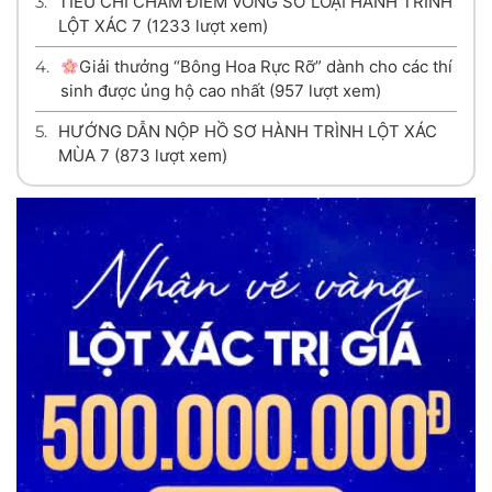
3.
TIÊU CHÍ CHẤM ĐIỂM VÒNG SƠ LOẠI HÀNH TRÌNH
LỘT XÁC 7
(1233 lượt xem)
4.
Giải thưởng “Bông Hoa Rực Rỡ” dành cho các thí
sinh được ủng hộ cao nhất
(957 lượt xem)
5.
HƯỚNG DẪN NỘP HỒ SƠ HÀNH TRÌNH LỘT XÁC
MÙA 7
(873 lượt xem)