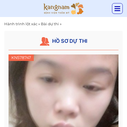
Hành trình lột xác
»
Bài dự thi
»
HỒ SƠ DỰ THI
KN578747