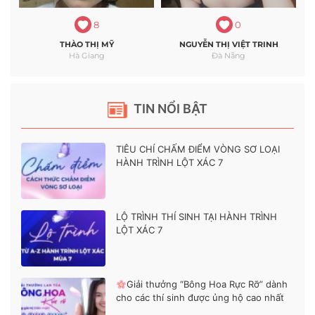
8
0
THÀO THỊ MỸ
NGUYỄN THỊ VIỆT TRINH
Hà Giang
Đà Nẵng
TIN NỔI BẬT
TIÊU CHÍ CHẤM ĐIỂM VÒNG SƠ LOẠI
HÀNH TRÌNH LỘT XÁC 7
LỘ TRÌNH THÍ SINH TẠI HÀNH TRÌNH
LỘT XÁC 7
Giải thưởng “Bông Hoa Rực Rỡ” dành
cho các thí sinh được ủng hộ cao nhất