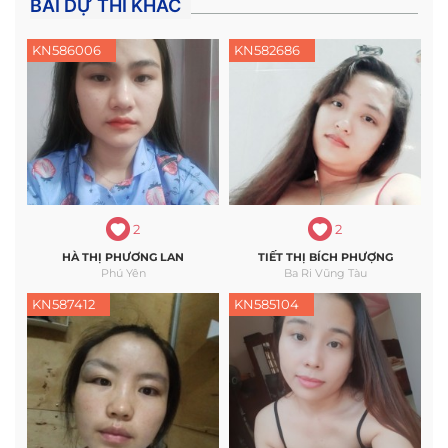
BÀI DỰ THI KHÁC
KN586006
KN582686
2
2
HÀ THỊ PHƯƠNG LAN
TIẾT THỊ BÍCH PHƯỢNG
Phú Yên
Ba Ri Vũng Tàu
KN587412
KN585104