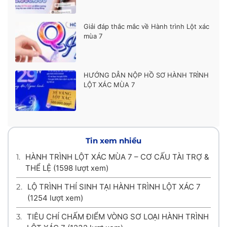
Giải đáp thắc mắc về Hành trình Lột xác
mùa 7
HƯỚNG DẪN NỘP HỒ SƠ HÀNH TRÌNH
LỘT XÁC MÙA 7
Tin xem nhiều
1.
HÀNH TRÌNH LỘT XÁC MÙA 7 – CƠ CẤU TÀI TRỢ &
THỂ LỆ
(1598 lượt xem)
2.
LỘ TRÌNH THÍ SINH TẠI HÀNH TRÌNH LỘT XÁC 7
(1254 lượt xem)
3.
TIÊU CHÍ CHẤM ĐIỂM VÒNG SƠ LOẠI HÀNH TRÌNH