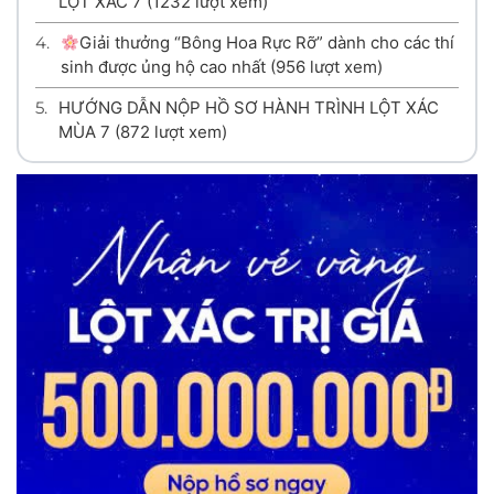
LỘT XÁC 7
(1232 lượt xem)
4.
Giải thưởng “Bông Hoa Rực Rỡ” dành cho các thí
sinh được ủng hộ cao nhất
(956 lượt xem)
5.
HƯỚNG DẪN NỘP HỒ SƠ HÀNH TRÌNH LỘT XÁC
MÙA 7
(872 lượt xem)