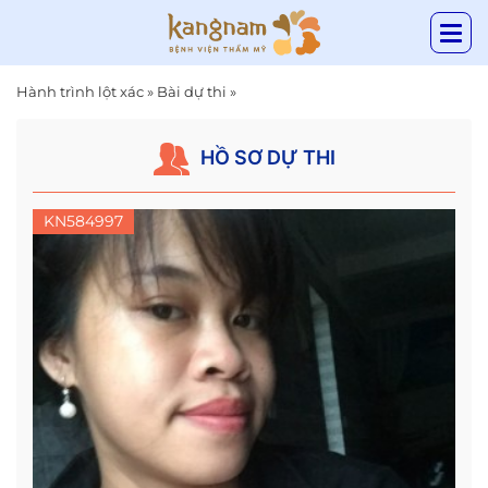
Hành trình lột xác
»
Bài dự thi
»
HỒ SƠ DỰ THI
KN584997