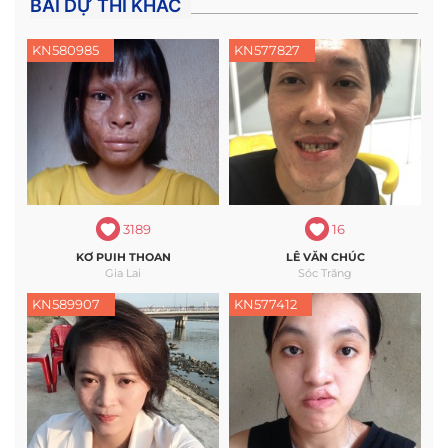
BÀI DỰ THI KHÁC
KN580985
KN577827
3189
16
KƠ PUIH THOAN
LÊ VĂN CHÚC
Gia Lai
Sóc Trăng
KN589907
KN577412