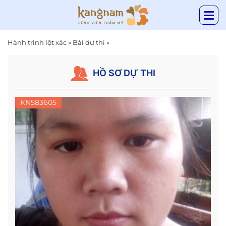
Hành trình lột xác
»
Bài dự thi
»
HỒ SƠ DỰ THI
KN583605