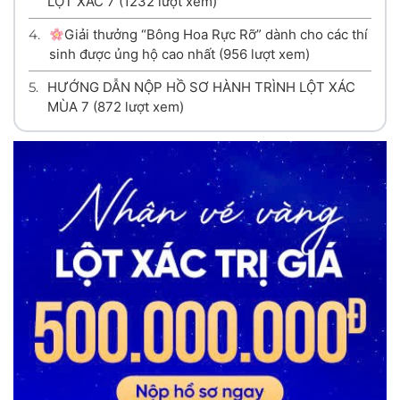
LỘT XÁC 7
(1232 lượt xem)
4.
Giải thưởng “Bông Hoa Rực Rỡ” dành cho các thí
sinh được ủng hộ cao nhất
(956 lượt xem)
5.
HƯỚNG DẪN NỘP HỒ SƠ HÀNH TRÌNH LỘT XÁC
MÙA 7
(872 lượt xem)