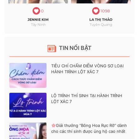
0
1098
JENNIE KIM
LA THỊ THẢO
Tây Ninh
Tuyên Quang
TIN NỔI BẬT
TIÊU CHÍ CHẤM ĐIỂM VÒNG SƠ LOẠI
HÀNH TRÌNH LỘT XÁC 7
LỘ TRÌNH THÍ SINH TẠI HÀNH TRÌNH
LỘT XÁC 7
Giải thưởng “Bông Hoa Rực Rỡ” dành
cho các thí sinh được ủng hộ cao nhất