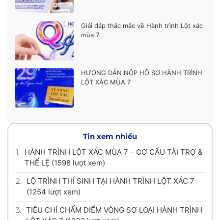
Giải đáp thắc mắc về Hành trình Lột xác
mùa 7
HƯỚNG DẪN NỘP HỒ SƠ HÀNH TRÌNH
LỘT XÁC MÙA 7
Tin xem nhiều
1.
HÀNH TRÌNH LỘT XÁC MÙA 7 – CƠ CẤU TÀI TRỢ &
THỂ LỆ
(1598 lượt xem)
2.
LỘ TRÌNH THÍ SINH TẠI HÀNH TRÌNH LỘT XÁC 7
(1254 lượt xem)
3.
TIÊU CHÍ CHẤM ĐIỂM VÒNG SƠ LOẠI HÀNH TRÌNH