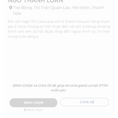
NGÔ THANH LOAN
Trai Bông, Thị Trấn Quán Lào, Yên Định, Thanh
Hóa
Em tên Ngô Thị Loan,quê em ở thanh hóa,em từng tham
gia 2 mùa nhưng cơ hội chưa đến với em ạ.Mong chương
trình cho em cơ hội được thay đổi ngoại hình tự tin hơn
trong cuộc sống ạ.
- BÌNH CHỌN và CHIA SẺ để giúp thí sinh giành cơ hội PTTM
miễn phí -
CHIA SẺ
BÌNH CHỌN
0
Bình chọn