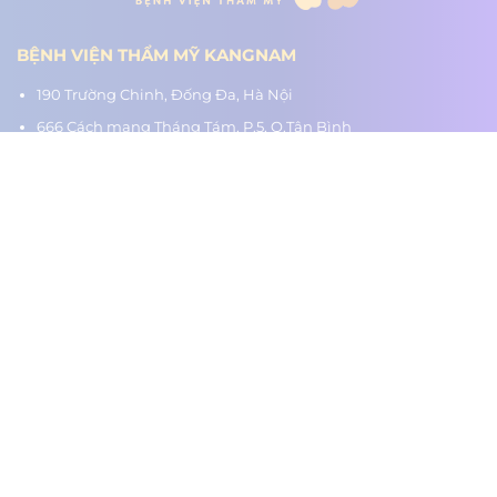
BỆNH VIỆN THẨM MỸ KANGNAM
190 Trường Chinh, Đống Đa, Hà Nội
666 Cách mạng Tháng Tám, P.5, Q.Tân Bình
218 Nguyễn Trãi, P.3, Q.5
Hệ thống chi nhánh:
Hà Nội - TP.HCM - Hải Phòng - Nghệ An - Đà Nẵng - Cần Thơ -
Bình Dương - Thanh Hóa - Buôn Ma Thuột
www.benhvienthammykangnam.vn
0989.139.466
hanhtrinhlotxac.vn
0989.139.466
Hành Trình Lột Xác
Youtube
Tiktok