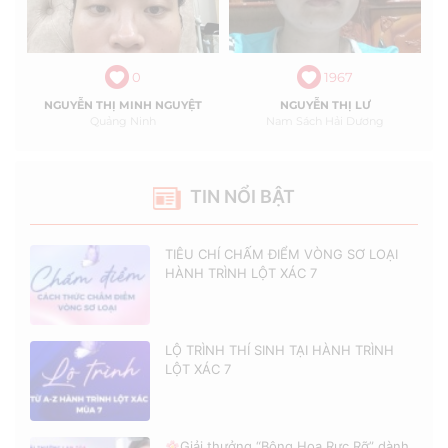
0
1967
NGUYỄN THỊ MINH NGUYỆT
NGUYỄN THỊ LƯ
Quảng Ninh
Nam Sách Hải Dương
TIN NỔI BẬT
TIÊU CHÍ CHẤM ĐIỂM VÒNG SƠ LOẠI
HÀNH TRÌNH LỘT XÁC 7
LỘ TRÌNH THÍ SINH TẠI HÀNH TRÌNH
LỘT XÁC 7
Giải thưởng “Bông Hoa Rực Rỡ” dành