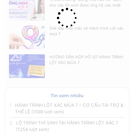
cho các thí sinh được ủng hộ cao nhất
Giải đáp thắc mắc về Hành trình Lột xác
mùa 7
HƯỚNG DẪN NỘP HỒ SƠ HÀNH TRÌNH
LỘT XÁC MÙA 7
Tin xem nhiều
1.
HÀNH TRÌNH LỘT XÁC MÙA 7 – CƠ CẤU TÀI TRỢ &
THỂ LỆ
(1598 lượt xem)
2.
LỘ TRÌNH THÍ SINH TẠI HÀNH TRÌNH LỘT XÁC 7
(1254 lượt xem)