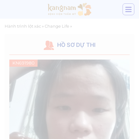
Hành trình lột xác
»
Change Life
»
HỒ SƠ DỰ THI
KN691980