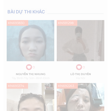
BÀI DỰ THI KHÁC
KN693830
KN591298
0
0
NGUYỄN THỊ NHUNG
LÒ THỊ DUYÊN
Tây Bình-Tây Sơn -Bình Định
Hà Nội
KN693374
KN692263