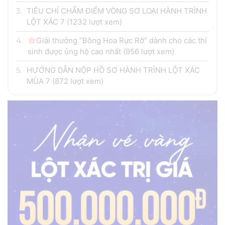
3.
TIÊU CHÍ CHẤM ĐIỂM VÒNG SƠ LOẠI HÀNH TRÌNH
LỘT XÁC 7
(1232 lượt xem)
4.
Giải thưởng “Bông Hoa Rực Rỡ” dành cho các thí
sinh được ủng hộ cao nhất
(956 lượt xem)
5.
HƯỚNG DẪN NỘP HỒ SƠ HÀNH TRÌNH LỘT XÁC
MÙA 7
(872 lượt xem)