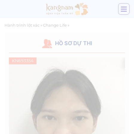
Hành trình lột xác
»
Change Life
»
HỒ SƠ DỰ THI
KN693354