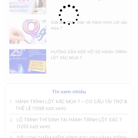
Giải đáp thắc mắc về Hành trình Lột xác
mùa 7
HƯỚNG DẪN NỘP HỒ SƠ HÀNH TRÌNH
LỘT XÁC MÙA 7
Tin xem nhiều
1.
HÀNH TRÌNH LỘT XÁC MÙA 7 – CƠ CẤU TÀI TRỢ &
THỂ LỆ
(1598 lượt xem)
2.
LỘ TRÌNH THÍ SINH TẠI HÀNH TRÌNH LỘT XÁC 7
(1255 lượt xem)
3.
TIÊU CHÍ CHẤM ĐIỂM VÒNG SƠ LOẠI HÀNH TRÌNH