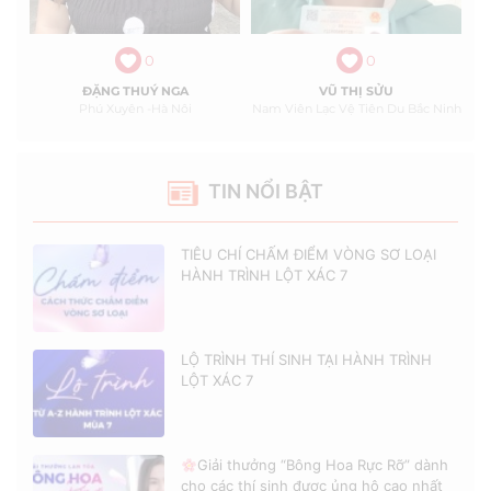
0
0
ĐẶNG THUÝ NGA
VŨ THỊ SỬU
Phú Xuyên -Hà Nôi
Nam Viên Lạc Vệ Tiên Du Bắc Ninh
TIN NỔI BẬT
TIÊU CHÍ CHẤM ĐIỂM VÒNG SƠ LOẠI
HÀNH TRÌNH LỘT XÁC 7
LỘ TRÌNH THÍ SINH TẠI HÀNH TRÌNH
LỘT XÁC 7
Giải thưởng “Bông Hoa Rực Rỡ” dành
cho các thí sinh được ủng hộ cao nhất