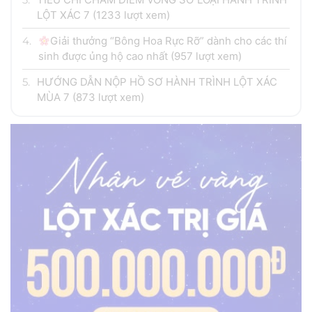
LỘT XÁC 7
(1233 lượt xem)
4.
Giải thưởng “Bông Hoa Rực Rỡ” dành cho các thí
sinh được ủng hộ cao nhất
(957 lượt xem)
5.
HƯỚNG DẪN NỘP HỒ SƠ HÀNH TRÌNH LỘT XÁC
MÙA 7
(873 lượt xem)