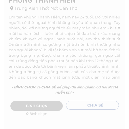
PHÙNG THANH HIỀN
Trung Kiên Thốt Nốt Cần Thơ
Em tên Phùng Thanh Hiền, năm nay 24 tuổi. Đối với nhiều
người, có thể ngoại hình không là yếu tố quan trọng. Tuy
nhiên, đối với những người thiếu may mắn như em - bị sứt
môi hở hàm ếch - luôn phải chịu nỗi đau thân xác, mang
khiếm khuyết về ngoại hình suốt đời, em tha thiết suốt
24năm trời mình có gương mặt trở nên bình thường như
bao người khác Vì bị dị tật bẩm sinh sứt môi hở hàm ếch từ
trong bụng mẹ, Được cha mẹ yêu thương, gom góp cắt
chiu từng đồng tiền phẫu thuật nên khi tròn 12 tháng tuổi,
em đã được đưa tới bệnh viện làm phẫu thuật chỉnh hình.
Những tưởng sự cố gắng bươn chải của cha mẹ sẽ được
đền đáp bằng khuôn mặt xinh tươi, một diện mạo bình
thường như bao người khác. Nhưng không. Một lần nữa, số
- BÌNH CHỌN và CHIA SẺ để giúp thí sinh giành cơ hội PTTM
phận lại không cho em được tốt đẹp như mọi người. Sau
miễn phí -
khi phẫu thuật xong về nhà, vì quá nhỏ để có thể chịu
đựng được cơn đau đớn của cuộc phẫu thuật, em sốt và
luôn khóc quấy mỗi đêm, dẫn đến kết quả phẫu thuật
CHIA SẺ
BÌNH CHỌN
không như mong đợi. Gia đình lại không thể tiếp tục trang
0
Bình chọn
trải thêm chi phí chữa trị cho em, đành chấp nhận số phận
dường như đã không thể thay đổi được. Từ khi em lớn lên
khác với anh em bạn bè trang lứa. Em thường xuyên nhận