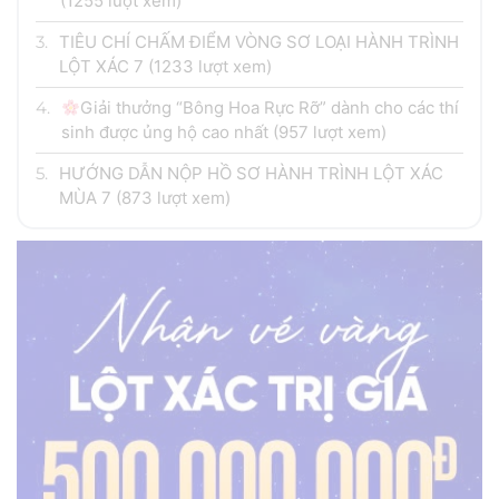
(1255 lượt xem)
3.
TIÊU CHÍ CHẤM ĐIỂM VÒNG SƠ LOẠI HÀNH TRÌNH
LỘT XÁC 7
(1233 lượt xem)
4.
Giải thưởng “Bông Hoa Rực Rỡ” dành cho các thí
sinh được ủng hộ cao nhất
(957 lượt xem)
5.
HƯỚNG DẪN NỘP HỒ SƠ HÀNH TRÌNH LỘT XÁC
MÙA 7
(873 lượt xem)