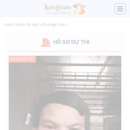
Hành trình lột xác
»
Change Life
»
HỒ SƠ DỰ THI
KN692679