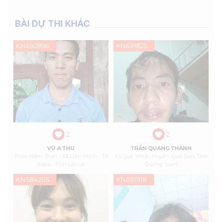
BÀI DỰ THI KHÁC
KN692896
KN691825
2
2
VÙ A THU
TRẦN QUANG THÀNH
Thôn Nậm Than - Xã Liên Minh - TX
Xã Quế Minh, Huyện Quế Sơn, Tỉnh
Sapa - Tỉnh Làocai
Quảng Nam
KN584205
KN691918