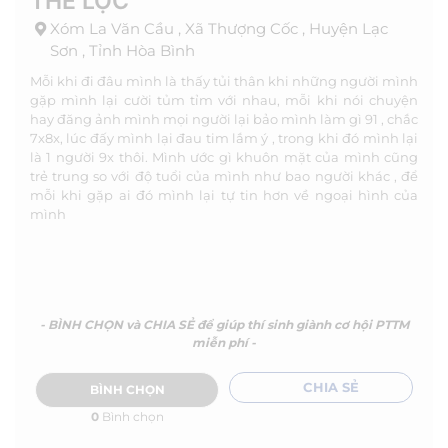
THẾ LỘC
Xóm La Văn Cầu , Xã Thượng Cốc , Huyện Lạc
Sơn , Tỉnh Hòa Bình
Mỗi khi đi đâu mình là thấy tủi thân khi những người mình
gặp mình lại cười tủm tỉm với nhau, mỗi khi nói chuyện
hay đăng ảnh mình mọi người lại bảo mình làm gì 91 , chắc
7x8x, lúc đấy mình lại đau tim lắm ý , trong khi đó mình lại
là 1 người 9x thôi. Mình ước gì khuôn mặt của mình cũng
trẻ trung so với độ tuổi của mình như bao người khác , để
mỗi khi gặp ai đó mình lại tự tin hơn về ngoại hình của
mình
- BÌNH CHỌN và CHIA SẺ để giúp thí sinh giành cơ hội PTTM
miễn phí -
CHIA SẺ
BÌNH CHỌN
0
Bình chọn