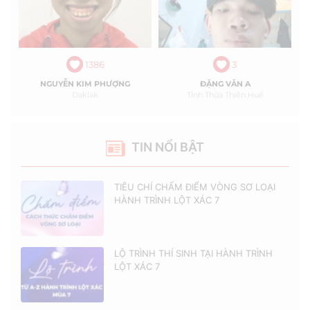
1386
3
NGUYỄN KIM PHƯỢNG
ĐẶNG VĂN A
Daklak
Tỉnh Thừa Thiên Huế
TIN NỔI BẬT
TIÊU CHÍ CHẤM ĐIỂM VÒNG SƠ LOẠI
HÀNH TRÌNH LỘT XÁC 7
LỘ TRÌNH THÍ SINH TẠI HÀNH TRÌNH
LỘT XÁC 7