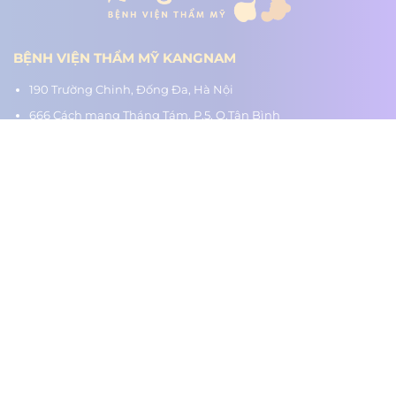
BỆNH VIỆN THẨM MỸ KANGNAM
190 Trường Chinh, Đống Đa, Hà Nội
666 Cách mạng Tháng Tám, P.5, Q.Tân Bình
218 Nguyễn Trãi, P.3, Q.5
Hệ thống chi nhánh:
Hà Nội - TP.HCM - Hải Phòng - Nghệ An - Đà Nẵng - Cần Thơ -
Bình Dương - Thanh Hóa - Buôn Ma Thuột
www.benhvienthammykangnam.vn
0989.139.466
hanhtrinhlotxac.vn
0989.139.466
Hành Trình Lột Xác
Youtube
Tiktok