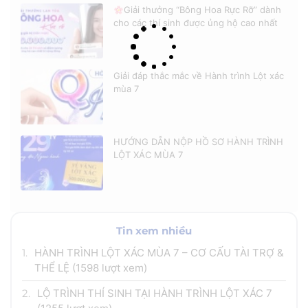
Giải thưởng “Bông Hoa Rực Rỡ” dành
cho các thí sinh được ủng hộ cao nhất
Giải đáp thắc mắc về Hành trình Lột xác
mùa 7
HƯỚNG DẪN NỘP HỒ SƠ HÀNH TRÌNH
LỘT XÁC MÙA 7
Tin xem nhiều
1.
HÀNH TRÌNH LỘT XÁC MÙA 7 – CƠ CẤU TÀI TRỢ &
THỂ LỆ
(1598 lượt xem)
2.
LỘ TRÌNH THÍ SINH TẠI HÀNH TRÌNH LỘT XÁC 7