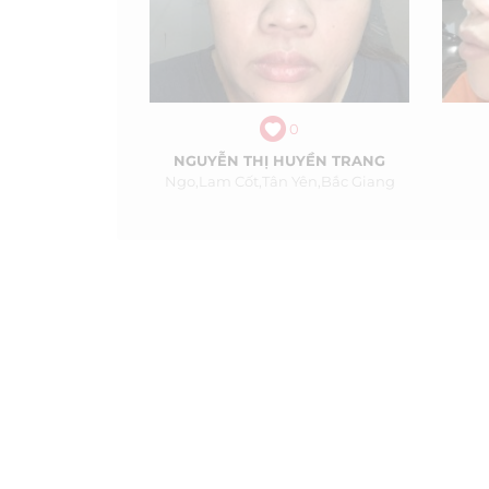
0
NGUYỄN THỊ HUYỀN TRANG
Ngo,lam Cốt,tân Yên,bắc Giang