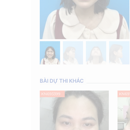
BÀI DỰ THI KHÁC
KN693399
KN69