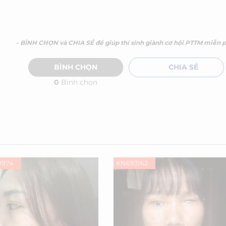
- BÌNH CHỌN và CHIA SẺ để giúp thí sinh giành cơ hội PTTM miễn p
BÌNH CHỌN
CHIA SẺ
0
Bình chọn
1974
KN693162