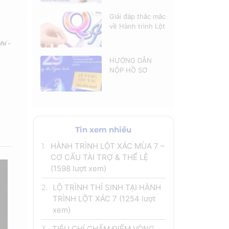
thí sinh được ủng
hộ cao nhất
Giải đáp thắc mắc
về Hành trình Lột
xác mùa 7
hí -
HƯỚNG DẪN
NỘP HỒ SƠ
HÀNH TRÌNH LỘT
XÁC MÙA 7
Tin xem nhiều
1.
HÀNH TRÌNH LỘT XÁC MÙA 7 –
CƠ CẤU TÀI TRỢ & THỂ LỆ
(1598 lượt xem)
2.
LỘ TRÌNH THÍ SINH TẠI HÀNH
TRÌNH LỘT XÁC 7
(1254 lượt
xem)
3.
TIÊU CHÍ CHẤM ĐIỂM VÒNG