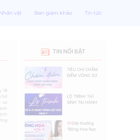
Nhân vật
Ban giám khảo
Tin tức
TIN NỔI BẬT
TIÊU CHÍ CHẤM
ĐIỂM VÒNG SƠ
LOẠI HÀNH
TRÌNH LỘT XÁC 7
y 18
i hở
LỘ TRÌNH THÍ
ể có
SINH TẠI HÀNH
Hành
TRÌNH LỘT XÁC 7
Bệnh
ương
Giải thưởng
“Bông Hoa Rực
Rỡ” dành cho các