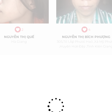
2
4
NGUYỄN THỊ QUẾ
NGUYỄN THỊ BÍCH PHƯỢNG
Hà Giang
305,tổ 1,âṕ Phươć Haỏ ,xã Mỹ Phư
,huyêṇ Hoǹ Đâý ,tỉnh Kiên Gian