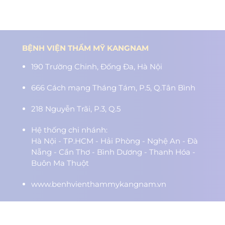
BỆNH VIỆN THẨM MỸ KANGNAM
190 Trường Chinh, Đống Đa, Hà Nội
666 Cách mạng Tháng Tám, P.5, Q.Tân Bình
218 Nguyễn Trãi, P.3, Q.5
Hệ thống chi nhánh:
Hà Nội - TP.HCM - Hải Phòng - Nghệ An - Đà
Nẵng - Cần Thơ - Bình Dương - Thanh Hóa -
Buôn Ma Thuột
www.benhvienthammykangnam.vn
0989.139.466