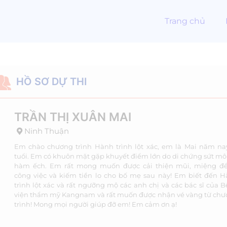
Trang chủ
HỒ SƠ DỰ THI
TRẦN THỊ XUÂN MAI
Ninh Thuận
Em chào chương trình Hành trình lột xác, em là Mai năm na
tuổi. Em có khuôn mặt gặp khuyết điểm lớn do di chứng sứt mô
hàm ếch. Em rất mong muốn được cải thiện mũi, miệng đ
công việc và kiếm tiền lo cho bố mẹ sau này! Em biết đến 
trình lột xác và rất ngưỡng mộ các anh chị và các bác sĩ của 
viện thẩm mỹ Kangnam và rất muốn được nhận vé vàng từ ch
trình! Mong mọi người giúp đỡ em! Em cảm ơn ạ!