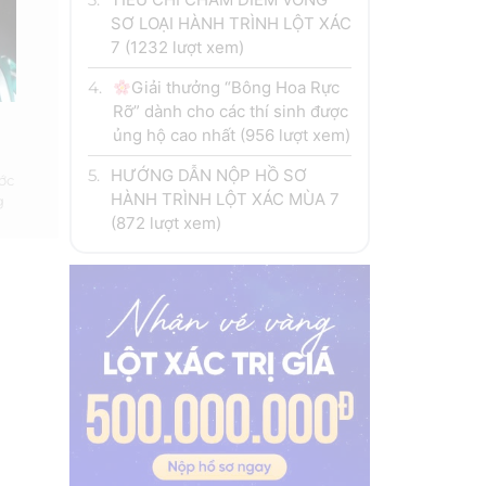
SƠ LOẠI HÀNH TRÌNH LỘT XÁC
7
(1232 lượt xem)
4.
Giải thưởng “Bông Hoa Rực
Rỡ” dành cho các thí sinh được
ủng hộ cao nhất
(956 lượt xem)
5.
HƯỚNG DẪN NỘP HỒ SƠ
ớc
HÀNH TRÌNH LỘT XÁC MÙA 7
g
(872 lượt xem)