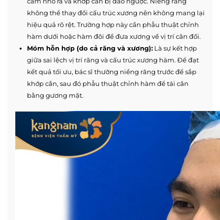
cằm nhô ra và khớp cắn bị đảo ngược. Niềng răng
không thể thay đổi cấu trúc xương nên không mang lại
hiệu quả rõ rệt. Trường hợp này cần phẫu thuật chỉnh
hàm dưới hoặc hàm đôi để đưa xương về vị trí cân đối.
Móm hỗn hợp (do cả răng và xương):
Là sự kết hợp
giữa sai lệch vị trí răng và cấu trúc xương hàm. Để đạt
kết quả tối ưu, bác sĩ thường niềng răng trước để sắp
khớp cắn, sau đó phẫu thuật chỉnh hàm để tái cân
bằng gương mặt.