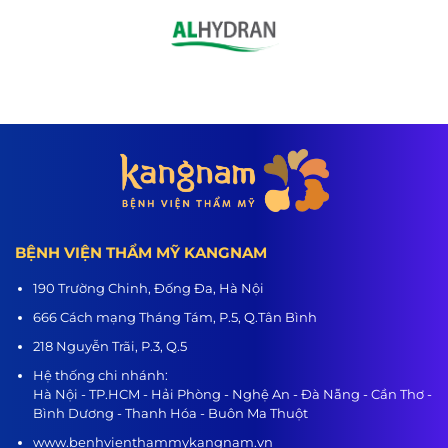
BỆNH VIỆN THẨM MỸ KANGNAM
190 Trường Chinh, Đống Đa, Hà Nội
666 Cách mạng Tháng Tám, P.5, Q.Tân Bình
218 Nguyễn Trãi, P.3, Q.5
Hệ thống chi nhánh:
Hà Nội - TP.HCM - Hải Phòng - Nghệ An - Đà Nẵng - Cần Thơ -
Bình Dương - Thanh Hóa - Buôn Ma Thuột
www.benhvienthammykangnam.vn