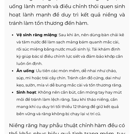
uống lành mạnh và điều chỉnh thói quen sinh
hoạt lành mạnh để duy trì kết quả niềng và
tránh làm tổn thương đến hàm.
Vệ sinh răng miệng
: Sau khi ăn, nên dùng bàn chải kẽ
và tăm nước để làm sạch mảng bám quanh mắc cài,
rồi súc miệng bằng nước muối sinh lý. Tái khám định
kỳ giúp bác sĩ điều chỉnh lực siết và đảm bảo khớp cắn
luôn ổn định.
Ăn uống
: Ưu tiên các món mềm, dễ nhai như cháo,
súp, mì hoặc trái cây chín. Tránh cắn đồ cứng, dai như
kẹo, sườn, mía vì dễ bung mắc cài và tổn thương răng.
Sinh hoạt
: Không nên cắn bút, cắn móng tay hay mút
môi để tránh làm lệch răng. Sau khi tháo niềng, cần
mang khí cụ duy trì tối thiểu 12 tháng để giữ kết quả
bền vững và răng không bị chạy lại vị trí cũ.
Niềng răng hay phẫu thuật chỉnh hàm đều có
thể khắc phục hiệu quả tình trạng móm, tuy