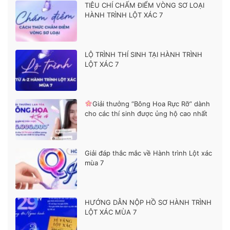
TIÊU CHÍ CHẤM ĐIỂM VÒNG SƠ LOẠI
HÀNH TRÌNH LỘT XÁC 7
LỘ TRÌNH THÍ SINH TẠI HÀNH TRÌNH
LỘT XÁC 7
Giải thưởng “Bông Hoa Rực Rỡ” dành
cho các thí sinh được ủng hộ cao nhất
Giải đáp thắc mắc về Hành trình Lột xác
mùa 7
HƯỚNG DẪN NỘP HỒ SƠ HÀNH TRÌNH
LỘT XÁC MÙA 7