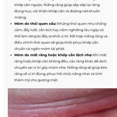
khớp cắn ngược. Niềng răng giúp sắp xếp lại răng
đúng trục, cải thiện khớp cắn và đường nét khuôn
miệng.
Móm do thói quen xấu:
Những thói quen như chống
cằm, đẩy lưỡi, cắn bút hay nằm nghiêng lâu ngày có
thể làm răng bị đẩy ra khỏi vị trí. Kết hợp niềng răng và
điều chỉnh thói quen sẽ giúp khôi phục khớp cắn
chuẩn và ngăn móm tái phát.
Móm do mất răng hoặc khớp cắn lệch nhẹ:
Khi mất
răng hoặc khớp cắn không đều, các răng khác dễ dịch
chuyển sai vị trí gây móm nhẹ. Niềng răng sẽ giúp kéo
răng về vị trí đúng, phục hồi chức năng nhai và tính
thẩm mỹ cho gương mặt.