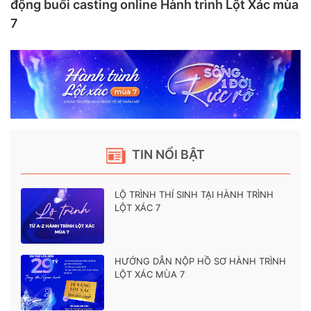
động buổi casting online Hành trình Lột Xác mùa
7
TIN NỔI BẬT
LỘ TRÌNH THÍ SINH TẠI HÀNH TRÌNH
LỘT XÁC 7
HƯỚNG DẪN NỘP HỒ SƠ HÀNH TRÌNH
LỘT XÁC MÙA 7