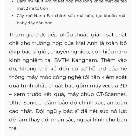
Bấm mí Multi-Point kết hợp mở rộng khóe mắt để tạo
mắt 2 mí to tròn
Cấy mỡ Nano Fat chỉnh sửa má hóp, tạo khuôn mặt
baby đầy đặn hơn
Tham gia trực tiếp phẫu thuật, giám sát chặt
chẽ cho trường hợp của Mai Anh là toàn bộ
êkip bác sĩ giỏi, chuyên nghiệp, có nhiều năm
kinh nghiệm tại BVTM Kangnam. Thêm vào
đó, không thể kể đến có sự hỗ trợ của hệ
thống máy móc công nghệ tối tân kiểm soát
quá trình phẫu thuật bao gồm máy vectra 3D
– xem trước kết quả, máy chụp CT-Scanner,
Ultra Sonic… đảm bảo độ chính xác, an toàn
cao nhất. Đội ngũ y bác sĩ đã hết sức nỗ lực
để làm thay đổi nhan sắc, ngoại hình cho bạn
trẻ.