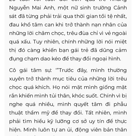
Nguyễn Mai Anh, một nữ sinh trường Cảnh
sát đã từng phải trải qua thời gian tồi tệ nhất,
đau khổ tâm can khi trở thành nạn nhân của
những lời châm chọc, trêu đùa chỉ vì vẻ ngoài
quá xấu. Tuy nhiên, chính những lời nói miệt
thị đó càng khiến bạn gái trẻ đã dũng cảm
đụng chạm dao kéo để thay đổi ngoại hình.
Cô gái tâm sự: ‘”Trước đây, mình thường
xuyên trở thành mục tiêu của những lời trêu
chọc quá khích. Họ nói mặt mình giống mặt
rắn khiến mình tủi thân, khóc suốt. Chính vì bị
nghe quá nhiều, mình quyết tâm đi phẫu
thuật thẩm mỹ để thay đổi. Tất nhiên, mình
phải tìm hiểu kỹ lưỡng cơ sở uy tín để thực
hiện. Mình luôn tự an ủi, động viên bản thân