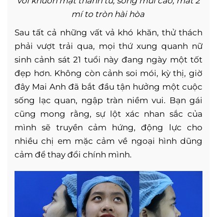
với khuôn mặt thanh tú, sống mũi cao, mắt 2
mí to tròn hài hòa
Sau tất cả những vất vả khó khăn, thử thách
phải vượt trải qua, mọi thứ xung quanh nữ
sinh cảnh sát 21 tuổi này đang ngày một tốt
đẹp hơn. Không còn cảnh soi mói, kỳ thị, giờ
đây Mai Anh đã bắt đầu tận hưởng một cuộc
sống lạc quan, ngập tràn niềm vui. Bạn gái
cũng mong rằng, sự lột xác nhan sắc của
mình sẽ truyền cảm hứng, động lực cho
nhiều chị em mặc cảm về ngoại hình dũng
cảm để thay đổi chính mình.