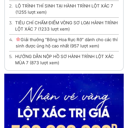
2.
LỘ TRÌNH THÍ SINH TẠI HÀNH TRÌNH LỘT XÁC 7
(1255 lượt xem)
3.
TIÊU CHÍ CHẤM ĐIỂM VÒNG SƠ LOẠI HÀNH TRÌNH
LỘT XÁC 7
(1233 lượt xem)
4.
Giải thưởng “Bông Hoa Rực Rỡ” dành cho các thí
sinh được ủng hộ cao nhất
(957 lượt xem)
5.
HƯỚNG DẪN NỘP HỒ SƠ HÀNH TRÌNH LỘT XÁC
MÙA 7
(873 lượt xem)