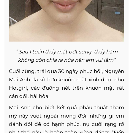
“.Sau 1 tuần thấy mặt bớt sưng, thấy hàm
không còn chìa ra nữa nên em vui lắm”
Cuối cùng, trải qua 30 ngày phục hồi, Nguyễn
Mai Anh đã sở hữu khuôn mặt xinh đẹp như
Hotgirl, các đường nét trên khuôn mặt rất
cân đối, hài hòa.
Mai Anh cho biết kết quả phẫu thuật thẩm
mỹ này vượt ngoài mong đợi, những gì em
đánh đổi để có hạnh phúc, nụ cười rạng rỡ
như thế này là hoàn toàn xứng đáng: “Đến