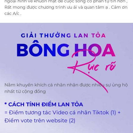
ngoại hình về khuôn mặt để cuộc sống có phần tự tin hơn ,
Rất mong được chương trình ưu ái và quan tâm ạ . Cảm ơn
các A/c .
Nằm khuyến khích cá nhân nhận được nhiều sự ủng hộ
nhất từ cộng đồng
* CÁCH TÍNH ĐIỂM LAN TỎA
= Điểm tương tác Video cá nhân Tiktok (1) +
Điểm vote trên website (2)