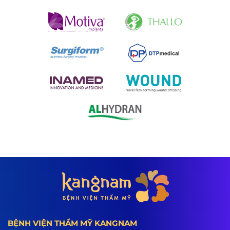
BỆNH VIỆN THẨM MỸ KANGNAM