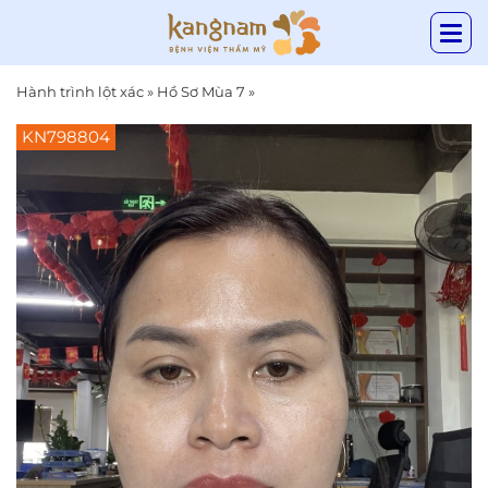
Hành trình lột xác
»
Hồ Sơ Mùa 7
»
KN798804