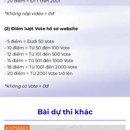
- 20 điểm = ĐTT trên 2001
*Không nộp video = 0đ
(2) Điểm lượt Vote hồ sơ website
- 5 điểm = Dưới 50 Vote
- 10 điểm = Từ 50 đến 100 Vote
- 12 điểm = Từ 101 đến 500 Vote
- 15 điểm = Từ 501 đến 1000 Vote
- 18 điểm = Từ 1001 đến 2000 Vote
- 20 điểm = Từ 2001 Vote trở lên
*Không có Vote = 0đ
Bài dự thi khác
KN796912
K