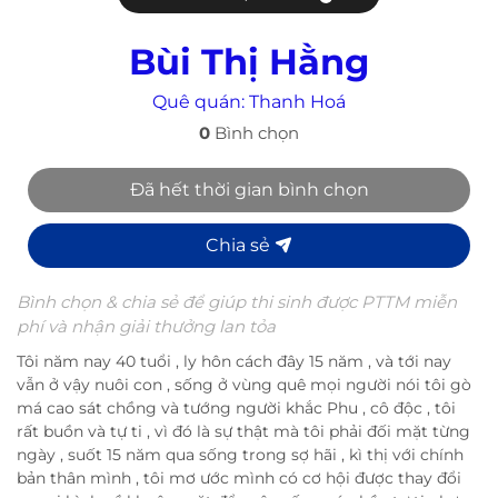
Bùi Thị Hằng
Quê quán:
Thanh Hoá
0
Bình chọn
Đã hết thời gian bình chọn
Chia sẻ
Bình chọn & chia sẻ để giúp thi sinh được PTTM miễn
phí và nhận giải thưởng lan tỏa
Tôi năm nay 40 tuổi , ly hôn cách đây 15 năm , và tới nay
vẫn ở vậy nuôi con , sống ở vùng quê mọi người nói tôi gò
má cao sát chồng và tướng người khắc Phu , cô độc , tôi
rất buồn và tự ti , vì đó là sự thật mà tôi phải đối mặt từng
ngày , suốt 15 năm qua sống trong sợ hãi , kì thị với chính
bản thân mình , tôi mơ ước mình có cơ hội được thay đổi