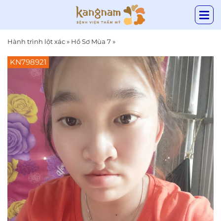
Hành trình lột xác
»
Hồ Sơ Mùa 7
»
KN798921