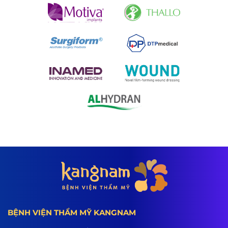
BỆNH VIỆN THẨM MỸ KANGNAM