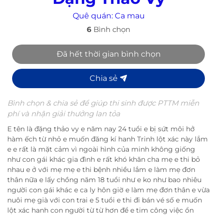
Quê quán:
Ca mau
6
Bình chọn
Đã hết thời gian bình chọn
Chia sẻ
Bình chọn & chia sẻ để giúp thi sinh được PTTM miễn
phí và nhận giải thưởng lan tỏa
E tên là đặng thảo vy e năm nay 24 tuổi e bị sứt môi hở
hàm ếch từ nhỏ e muốn đăng kí hanh Trinh lột xác này lắm
e e rất là mặt cảm vì ngoài hình của minh không giống
như con gái khác gia đình e rất khó khăn cha mẹ e thi bỏ
nhau e ở với mẹ mẹ e thi bệnh nhiều lắm e làm mẹ đơn
thân nữa e lấy chồng năm 18 tuổi như e ko như bao nhiêu
người con gái khác e ca ly hôn giờ e làm mẹ đơn thân e vừa
nuôi mẹ già với con trai e 5 tuổi e thi đi bán vé số e muốn
lột xác hanh con người từ từ hơn để e tim công việc ổn