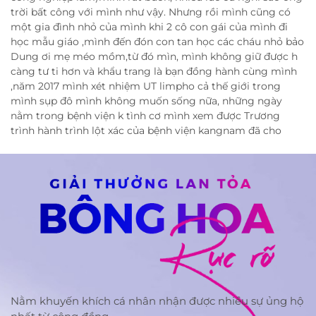
trời bất công với mình như vậy. Nhưng rồi mình cũng có
một gia đình nhỏ của mình khi 2 cô con gái của mình đi
học mẫu giáo ,mình đến đón con tan học các cháu nhỏ bảo
Dung ơi mẹ méo mồm,từ đó mìn, mình không giữ được h
càng tư ti hơn và khẩu trang là bạn đồng hành cùng mình
,năm 2017 mình xét nhiệm UT limpho cả thế giới trong
mình sụp đô mình không muốn sống nữa, những ngày
nằm trong bệnh viện k tình cơ mình xem được Trương
trình hành trình lột xác của bệnh viện kangnam đã cho
mình tìm thấy hy vọng có được nụ cười trọn vẹn, nhưng
lúc đó chỉ là ao ước trước mắt mình bây giờ là chiến đấu
với bệnh tật đã để trở về với các con .ngày 1-10-2023 bệnh
viện khangnam mở chi nhánh ở Hải Phòng mình mạnh dan
đến đó gặp bác sĩ để được tư vấn về tình trạng sức khỏe và
chi phí phẫu thuật, nhưng số tiền chi phí quá cao mình
không còn đủ sức nữa, mình được một bác sĩ nữ rất ân cần
tư vấn và động viên mình, mình không nhớ tên bạn bác sĩ
đó nhưng thật lòng cảm ơn bạn ấy rất nhiều bạn ấy bảo
mình chị không đủ điều kiện chị hãy mạnh rạn đăng ký
hành trình lột xác mùa sau biết đâu chị e mình lại có cơ
Nằm khuyến khích cá nhân nhận được nhiều sự ủng hộ
duyên ngăp nhau. Lời động viên của bạn ấy lúc nào cũng