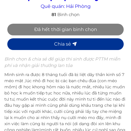
Quê quán:
Hải Phòng
81
Bình chọn
Đã hết thời gian bình chọn
Chia sẻ
Bình chọn & chia sẻ để giúp thi sinh được PTTM miễn
phí và nhận giải thưởng lan tỏa
Mình sinh ra được 8 tháng tuổi đã bị liệt dây thần kinh số 7
méo mặt ,lúc nhỏ đi hoc bị các bạn chêu đùa (con méo
mồm) đi học khong hôm nào là nước mắt, nhiều lúc muốn
bỏ học k muốn tiếp tục hoc nữa, nhiều lúc đã từng muốn
tư tư, muốn kết thúc cuộc đời này mình tư ti đến lúc nào đi
đâu hay gặp ai mình cũng phải dùng khẩu trang che lại khi
tiếp xúc với người khác, cười cũng phải lấy tay che miệng
lại k muốn cho ai nhìn thấy nụ cười méo mo đấy, mình đi
xin việc làm cũng bị người ta nói (di dạng đòi xin lên khu
công nghiệp làm)mình rất buồn, nhiều lúc cứ nghĩ sao ông