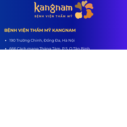
BỆNH VIỆN THẨM MỸ KANGNAM
190 Trường Chinh, Đống Đa, Hà Nội
666 Cách mạng Tháng Tám, P.5, Q.Tân Bình
218 Nguyễn Trãi, P.3, Q.5
Hệ thống chi nhánh:
Hà Nội - TP.HCM - Hải Phòng - Nghệ An - Đà Nẵng - Cần Thơ -
Bình Dương - Thanh Hóa - Buôn Ma Thuột
www.benhvienthammykangnam.vn
0989.139.466
hanhtrinhlotxac.vn
0989.139.466
Hành Trình Lột Xác
Youtube
Tiktok