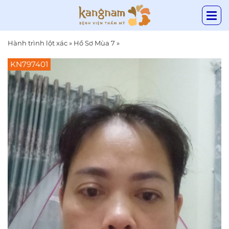
Hành trình lột xác
»
Hồ Sơ Mùa 7
»
KN797401