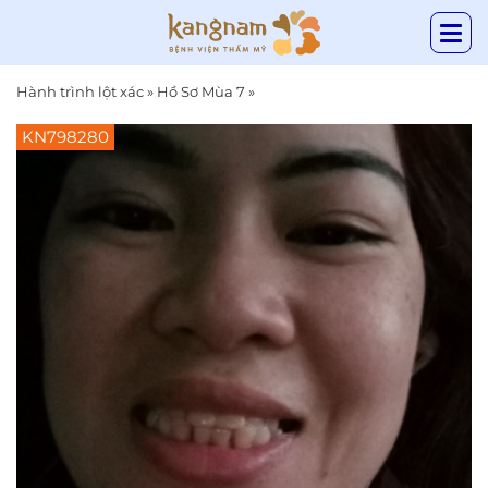
Hành trình lột xác
»
Hồ Sơ Mùa 7
»
KN798280