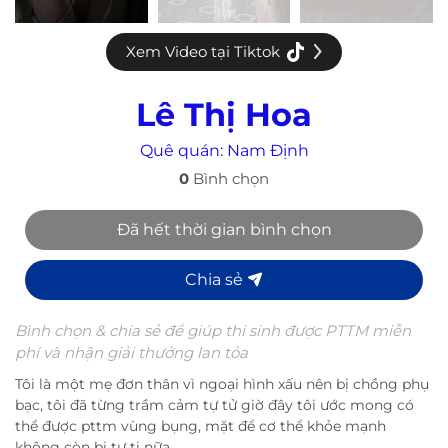
Xem Video tại Tiktok
Lê Thị Hoa
Quê quán:
Nam Định
0
Bình chọn
Đã hết thời gian bình chọn
Chia sẻ
Bình chọn & chia sẻ để giúp thi sinh được PTTM miễn
phí và nhận giải thưởng lan tỏa
Tôi là một mẹ đơn thân vì ngoại hình xấu nên bị chồng phụ
bạc, tôi đã từng trầm cảm tự tử giờ đây tôi ước mong có
thể được pttm vùng bụng, mặt để cơ thể khỏe mạnh
không còn bị tự ti nữa