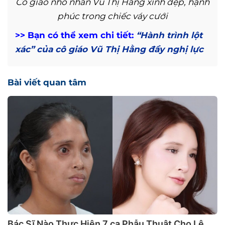
Cô giáo nhỏ nhắn Vũ Thị Hằng xinh đẹp, hạnh
phúc trong chiếc váy cưới
>> Bạn có thể xem chi tiết:
“Hành trình lột
xác” của cô giáo Vũ Thị Hằng đầy nghị lực
Bài viết quan tâm
Bác Sĩ Nào Thực Hiện 7 ca Phẫu Thuật Cho Lê