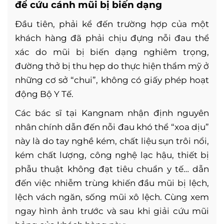
để cứu cánh mũi bị biến dạng
Đầu tiên, phải kể đến trường hợp của một
khách hàng đã phải chịu đựng nỗi đau thể
xác do mũi bị biến dạng nghiêm trọng,
đường thở bị thu hẹp do thực hiện thẩm mỹ ở
những cơ sở “chui”, không có giấy phép hoạt
động Bộ Y Tế.
Các bác sĩ tại Kangnam nhận định nguyên
nhân chính dẫn đến nỗi đau khó thể “xoa dịu”
này là do tay nghề kém, chất liệu sụn trôi nổi,
kém chất lượng, công nghệ lạc hậu, thiết bị
phẫu thuật không đạt tiêu chuẩn y tế… dẫn
đến việc nhiễm trùng khiến đầu mũi bị lệch,
lệch vách ngăn, sống mũi xô lệch. Cùng xem
ngay hình ảnh trước và sau khi giải cứu mũi