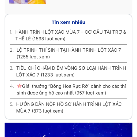
Tin xem nhiều
1.
HÀNH TRÌNH LỘT XÁC MÙA 7 – CƠ CẤU TÀI TRỢ &
THỂ LỆ
(1598 lượt xem)
2.
LỘ TRÌNH THÍ SINH TẠI HÀNH TRÌNH LỘT XÁC 7
(1255 lượt xem)
3.
TIÊU CHÍ CHẤM ĐIỂM VÒNG SƠ LOẠI HÀNH TRÌNH
LỘT XÁC 7
(1233 lượt xem)
4.
Giải thưởng “Bông Hoa Rực Rỡ” dành cho các thí
sinh được ủng hộ cao nhất
(957 lượt xem)
5.
HƯỚNG DẪN NỘP HỒ SƠ HÀNH TRÌNH LỘT XÁC
MÙA 7
(873 lượt xem)