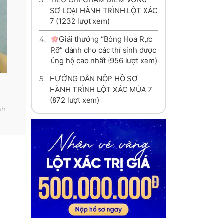
SƠ LOẠI HÀNH TRÌNH LỘT XÁC
7
(1232 lượt xem)
4.
Giải thưởng “Bông Hoa Rực
Rỡ” dành cho các thí sinh được
ủng hộ cao nhất
(956 lượt xem)
5.
HƯỚNG DẪN NỘP HỒ SƠ
HÀNH TRÌNH LỘT XÁC MÙA 7
(872 lượt xem)
nh