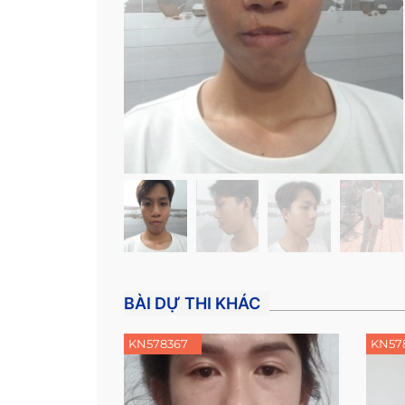
BÀI DỰ THI KHÁC
KN578367
KN57