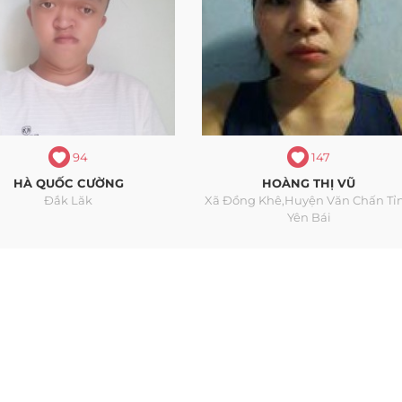
94
147
HÀ QUỐC CƯỜNG
HOÀNG THỊ VŨ
Đắk Lăk
Xã Đồng Khê,huyện Văn Chấn Tỉ
Yên Bái