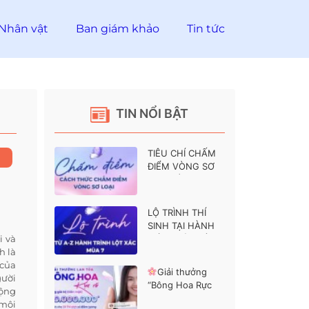
Nhân vật
Ban giám khảo
Tin tức
TIN NỔI BẬT
TIÊU CHÍ CHẤM
ĐIỂM VÒNG SƠ
LOẠI HÀNH
TRÌNH LỘT XÁC 7
LỘ TRÌNH THÍ
SINH TẠI HÀNH
i và
TRÌNH LỘT XÁC 7
h là
 của
Giải thưởng
gười
“Bông Hoa Rực
động
Rỡ” dành cho các
 môi