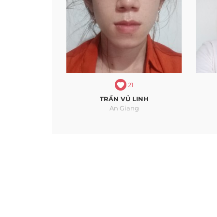
21
TRẦN VỦ LINH
An Giang