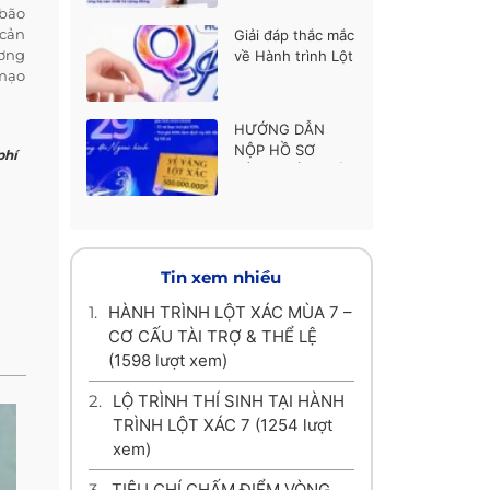
thí sinh được ủng
 bão
hộ cao nhất
 cản
Giải đáp thắc mắc
ương
về Hành trình Lột
 mạo
xác mùa 7
HƯỚNG DẪN
NỘP HỒ SƠ
phí
HÀNH TRÌNH LỘT
XÁC MÙA 7
Tin xem nhiều
1.
HÀNH TRÌNH LỘT XÁC MÙA 7 –
CƠ CẤU TÀI TRỢ & THỂ LỆ
(1598 lượt xem)
2.
LỘ TRÌNH THÍ SINH TẠI HÀNH
TRÌNH LỘT XÁC 7
(1254 lượt
xem)
3.
TIÊU CHÍ CHẤM ĐIỂM VÒNG