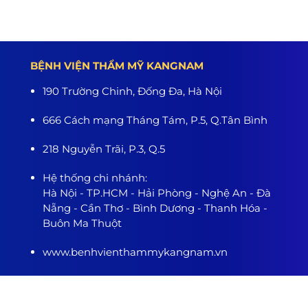
BỆNH VIỆN THẨM MỸ KANGNAM
190 Trường Chinh, Đống Đa, Hà Nội
666 Cách mạng Tháng Tám, P.5, Q.Tân Bình
218 Nguyễn Trãi, P.3, Q.5
Hệ thống chi nhánh:
Hà Nội - TP.HCM - Hải Phòng - Nghệ An - Đà
Nẵng - Cần Thơ - Bình Dương - Thanh Hóa -
Buôn Ma Thuột
www.benhvienthammykangnam.vn
0989.139.466