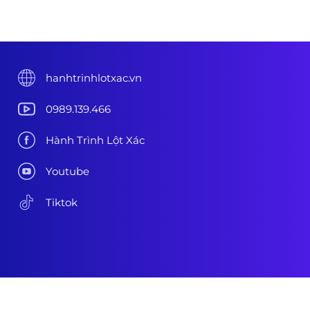
hanhtrinhlotxac.vn
0989.139.466
Hành Trình Lột Xác
Youtube
Tiktok