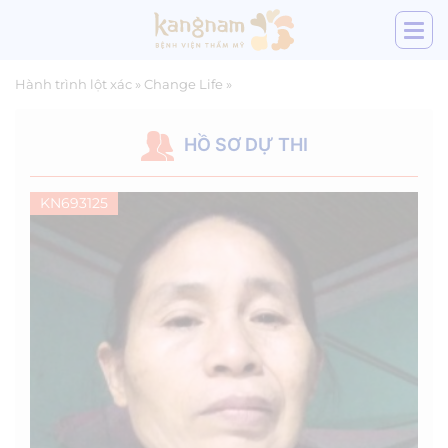
Hành trình lột xác
»
Change Life
»
HỒ SƠ DỰ THI
KN693125