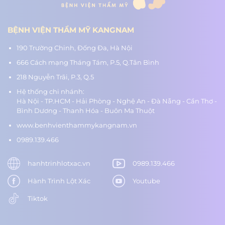
BỆNH VIỆN THẨM MỸ KANGNAM
190 Trường Chinh, Đống Đa, Hà Nội
666 Cách mạng Tháng Tám, P.5, Q.Tân Bình
218 Nguyễn Trãi, P.3, Q.5
Hệ thống chi nhánh:
Hà Nội - TP.HCM - Hải Phòng - Nghệ An - Đà Nẵng - Cần Thơ -
Bình Dương - Thanh Hóa - Buôn Ma Thuột
www.benhvienthammykangnam.vn
0989.139.466
hanhtrinhlotxac.vn
0989.139.466
Hành Trình Lột Xác
Youtube
Tiktok