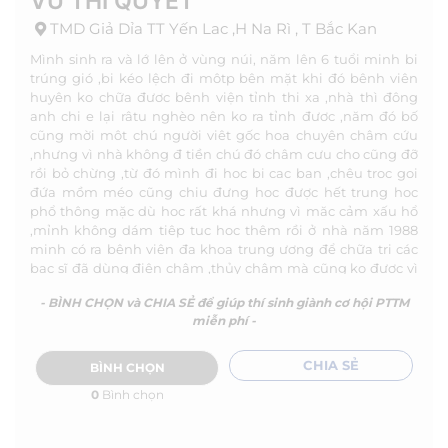
VŨ THI QUYẾT
TMD Giả Dỉa TT Yến Lac ,H Na Rì , T Bắc Kan
Mình sinh ra và lớ lên ở vùng núi, năm lên 6 tuổi minh bi
trúng gió ,bi kéo lệch đi môtp bên mặt khi đó bênh viên
huyên ko chữa đươc bênh viện tỉnh thi xa ,nhà thì đông
anh chi e lại râtu nghèo nên ko ra tỉnh đươc ,năm đó bố
cũng mời môt chú người viêt gốc hoa chuyên châm cứu
,nhưng vì nhà không đ tiền chú đó châm cưu cho cũng đỡ
rồi bỏ chừng ,từ đó mình đi hoc bi cac ban ,chêu troc goi
đứa mồm méo cũng chiu đưng hoc được hết trung hoc
phổ thông mặc dù hoc rất khá nhưng vì măc cảm xấu hổ
,mỉnh không dám tiêp tuc hoc thêm rồi ở nhà năm 1988
minh có ra bênh viên đa khoa trung ương để chữa tri các
bac sĩ đã dùng điện châm ,thủy châm mà cũng ko đươc vì
bị đã lâu rồi ,,minh đành trở về cho đến nay ,mình nhin
- BÌNH CHỌN và CHIA SẺ để giúp thí sinh giành cơ hội PTTM
thấy trương trỉnh này cung muốn mình đươc trở lai như
miễn phí -
xưa đươc đep một lần ,để đươc tự tin đứng trươc đám đông
,đươc đi múa hat cung cac bà cac chi em trong hội nên tôi
nộp hồ sơ này mong đươc các bac sĩ trong trương trinh
CHIA SẺ
BÌNH CHỌN
giup đỡ cho tôi đươc chưa ,trị để quãng đời còn lại cũng
0
Bình chọn
đươc biết đẹp biêt tự tin đứng trươc mọi người ,tôi rắt
mong đươc sự quan tâm và giúp đỡ tôi chân thành cảm ơn
trương trinh!