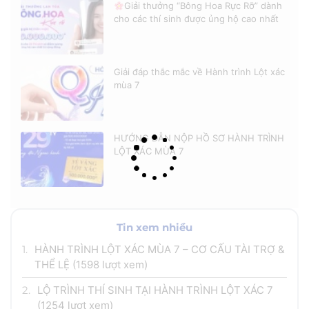
Giải thưởng “Bông Hoa Rực Rỡ” dành
cho các thí sinh được ủng hộ cao nhất
Giải đáp thắc mắc về Hành trình Lột xác
mùa 7
HƯỚNG DẪN NỘP HỒ SƠ HÀNH TRÌNH
LỘT XÁC MÙA 7
Tin xem nhiều
1.
HÀNH TRÌNH LỘT XÁC MÙA 7 – CƠ CẤU TÀI TRỢ &
THỂ LỆ
(1598 lượt xem)
2.
LỘ TRÌNH THÍ SINH TẠI HÀNH TRÌNH LỘT XÁC 7
(1254 lượt xem)