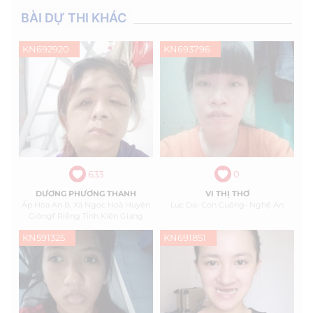
BÀI DỰ THI KHÁC
KN692920
KN693796
633
0
DƯƠNG PHƯƠNG THANH
VI THỊ THƠ
Ấp Hòa An B. Xã Ngọc Hoà Huyện
Lục Dạ- Con Cuông- Nghệ An
Giôngf Riềng Tỉnh Kiên Giang
KN591325
KN691851