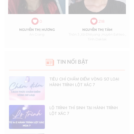
0
218
NGUYỄN THỊ HƯƠNG
NGUYỄN THỊ TÂM
An Giang
Thôn 3 ,xã Đliêyang ,huyện Eahleo ,
Tỉnh Daklak
TIN NỔI BẬT
TIÊU CHÍ CHẤM ĐIỂM VÒNG SƠ LOẠI
HÀNH TRÌNH LỘT XÁC 7
LỘ TRÌNH THÍ SINH TẠI HÀNH TRÌNH
LỘT XÁC 7