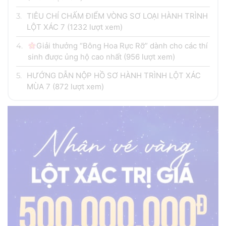
3.
TIÊU CHÍ CHẤM ĐIỂM VÒNG SƠ LOẠI HÀNH TRÌNH
LỘT XÁC 7
(1232 lượt xem)
4.
Giải thưởng “Bông Hoa Rực Rỡ” dành cho các thí
sinh được ủng hộ cao nhất
(956 lượt xem)
5.
HƯỚNG DẪN NỘP HỒ SƠ HÀNH TRÌNH LỘT XÁC
MÙA 7
(872 lượt xem)