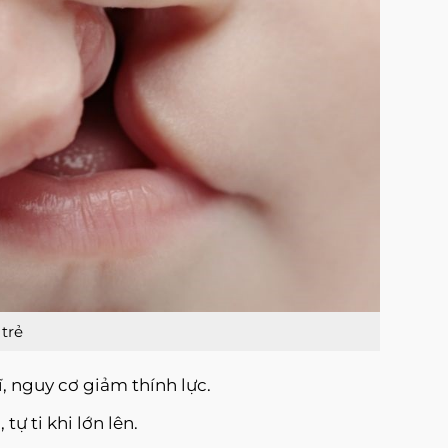
trẻ
ĩ, nguy cơ giảm thính lực.
ự ti khi lớn lên.