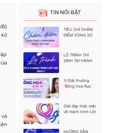
TIN NỔI BẬT
 độ
TIÊU CHÍ CHẤM
 xử
ĐIỂM VÒNG SƠ
LOẠI HÀNH
TRÌNH LỘT XÁC 7
gặp
LỘ TRÌNH THÍ
SINH TẠI HÀNH
của
TRÌNH LỘT XÁC 7
Giải thưởng
“Bông Hoa Rực
Rỡ” dành cho các
thí sinh được ủng
hộ cao nhất
Giải đáp thắc mắc
về Hành trình Lột
 và
xác mùa 7
iện
HƯỚNG DẪN