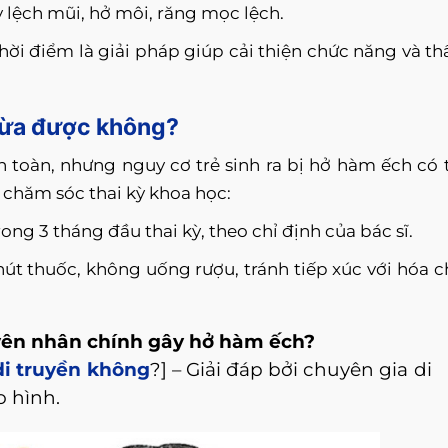
lệch mũi, hở môi, răng mọc lệch.
thời điểm là giải pháp giúp cải thiện chức năng và t
gừa được không?
toàn, nhưng nguy cơ trẻ sinh ra bị hở hàm ếch có 
chăm sóc thai kỳ khoa học:
rong 3 tháng đầu thai kỳ, theo chỉ định của bác sĩ.
hút thuốc, không uống rượu, tránh tiếp xúc với hóa c
uyên nhân chính gây hở hàm ếch?
di truyền không
?] – Giải đáp bởi chuyên gia di
o hình.