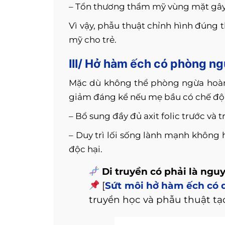
– Tổn thương thẩm mỹ vùng mặt gây 
Vì vậy, phẫu thuật chỉnh hình đúng 
mỹ cho trẻ.
III/ Hở hàm ếch có phòng n
Mặc dù không thể phòng ngừa hoàn 
giảm đáng kể nếu mẹ bầu có chế độ 
– Bổ sung đầy đủ axit folic trước và t
– Duy trì lối sống lành mạnh không 
độc hại.
Di truyền có phải là ng
[
Sứt môi hở hàm ếch có 
truyền học và phẫu thuật tạ