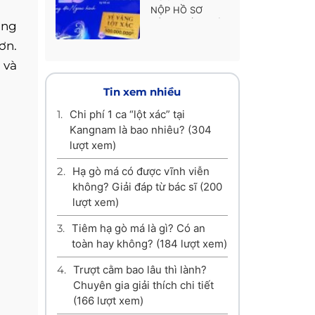
NỘP HỒ SƠ
HÀNH TRÌNH LỘT
ong
XÁC MÙA 7
ơn.
 và
Tin xem nhiều
1.
Chi phí 1 ca “lột xác” tại
Kangnam là bao nhiêu?
(304
lượt xem)
2.
Hạ gò má có được vĩnh viễn
không? Giải đáp từ bác sĩ
(200
lượt xem)
3.
Tiêm hạ gò má là gì? Có an
toàn hay không?
(184 lượt xem)
4.
Trượt cằm bao lâu thì lành?
Chuyên gia giải thích chi tiết
(166 lượt xem)