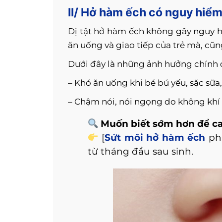
II/ Hở hàm ếch có nguy hiể
Dị tật hở hàm ếch không gây nguy 
ăn uống và giao tiếp của trẻ mà, c
Dưới đây là những ảnh hưởng chính đ
– Khó ăn uống khi bé bú yếu, sặc sữa
– Chậm nói, nói ngọng do không khí 
Muốn biết sớm hơn để ca
[
Sứt
môi hở hàm ếch
phá
từ tháng đầu sau sinh.