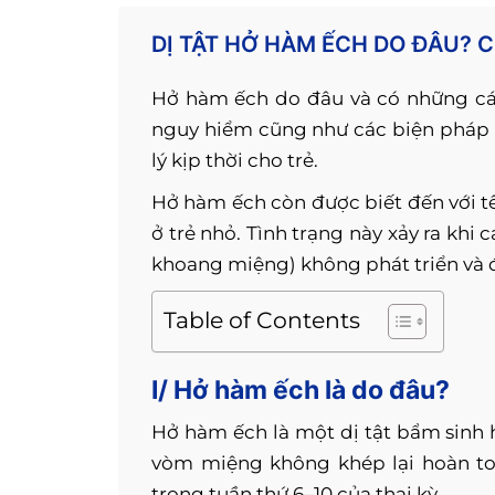
DỊ TẬT HỞ HÀM ẾCH DO ĐÂU?
Hở hàm ếch do đâu và có những các
nguy hiểm cũng như các biện pháp 
lý kịp thời cho trẻ.
Hở hàm ếch còn được biết đến với t
ở trẻ nhỏ. Tình trạng này xảy ra kh
khoang miệng) không phát triển và đ
Table of Contents
I/ Hở hàm ếch là do đâu?
Hở hàm ếch là một dị tật bẩm sinh h
vòm miệng không khép lại hoàn to
trong tuần thứ 6–10 của thai kỳ.