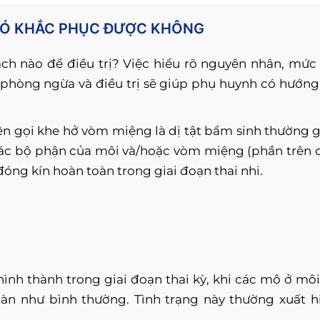
 CÓ KHẮC PHỤC ĐƯỢC KHÔNG
h nào để điều trị? Việc hiểu rõ nguyên nhân, mức
phòng ngừa và điều trị sẽ giúp phụ huynh có hướng
ên gọi khe hở vòm miệng là dị tật bẩm sinh thường 
i các bộ phận của môi và/hoặc vòm miệng (phần trên 
óng kín hoàn toàn trong giai đoạn thai nhi.
ình thành trong giai đoạn thai kỳ, khi các mô ở môi
àn như bình thường. Tình trạng này thường xuất h