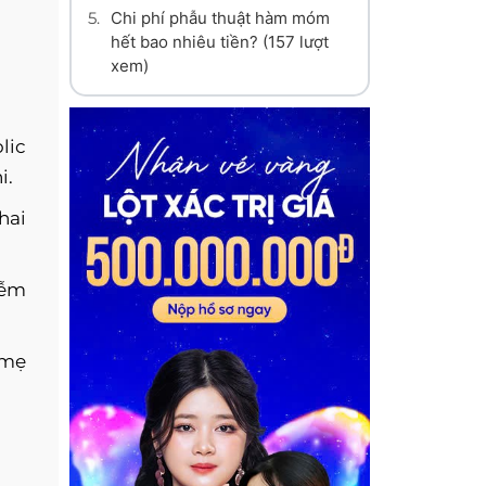
5.
Chi phí phẫu thuật hàm móm
hết bao nhiêu tiền?
(157 lượt
xem)
lic
i.
hai
iễm
 mẹ