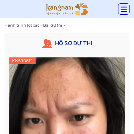
Hành trình lột xác
»
Bài dự thi
»
HỒ SƠ DỰ THI
KN590812