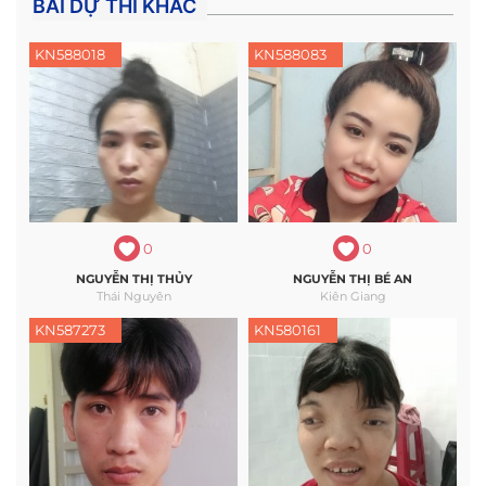
BÀI DỰ THI KHÁC
KN588018
KN588083
0
0
NGUYỄN THỊ THỦY
NGUYỄN THỊ BÉ AN
Thái Nguyên
Kiên Giang
KN587273
KN580161