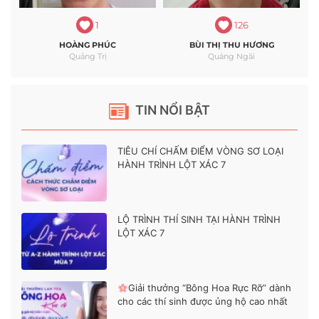
1
126
HOÀNG PHÚC
BÙI THỊ THU HƯƠNG
Quảng Trị
Quảng Ngãi
TIN NỔI BẬT
TIÊU CHÍ CHẤM ĐIỂM VÒNG SƠ LOẠI
HÀNH TRÌNH LỘT XÁC 7
LỘ TRÌNH THÍ SINH TẠI HÀNH TRÌNH
LỘT XÁC 7
Giải thưởng “Bông Hoa Rực Rỡ” dành
cho các thí sinh được ủng hộ cao nhất