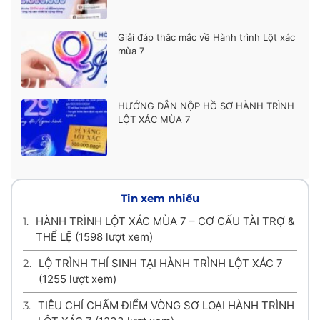
Giải đáp thắc mắc về Hành trình Lột xác
mùa 7
HƯỚNG DẪN NỘP HỒ SƠ HÀNH TRÌNH
LỘT XÁC MÙA 7
Tin xem nhiều
1.
HÀNH TRÌNH LỘT XÁC MÙA 7 – CƠ CẤU TÀI TRỢ &
THỂ LỆ
(1598 lượt xem)
2.
LỘ TRÌNH THÍ SINH TẠI HÀNH TRÌNH LỘT XÁC 7
(1255 lượt xem)
3.
TIÊU CHÍ CHẤM ĐIỂM VÒNG SƠ LOẠI HÀNH TRÌNH