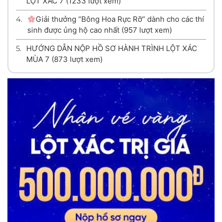
LỘT XÁC 7
(1233 lượt xem)
4.
Giải thưởng “Bông Hoa Rực Rỡ” dành cho các thí
sinh được ủng hộ cao nhất
(957 lượt xem)
5.
HƯỚNG DẪN NỘP HỒ SƠ HÀNH TRÌNH LỘT XÁC
MÙA 7
(873 lượt xem)