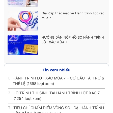
Giải đáp thắc mắc về Hành trình Lột xác
mùa 7
HƯỚNG DẪN NỘP HỒ SƠ HÀNH TRÌNH
LỘT XÁC MÙA 7
Tin xem nhiều
1.
HÀNH TRÌNH LỘT XÁC MÙA 7 – CƠ CẤU TÀI TRỢ &
THỂ LỆ
(1598 lượt xem)
2.
LỘ TRÌNH THÍ SINH TẠI HÀNH TRÌNH LỘT XÁC 7
(1254 lượt xem)
3.
TIÊU CHÍ CHẤM ĐIỂM VÒNG SƠ LOẠI HÀNH TRÌNH