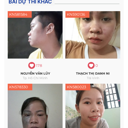
BÀI DỰ THI KHÁC
KN581584
KN590136
178
0
NGUYỄN VĂN LŨY
THẠCH THỊ DANH NI
Tp. Hồ Chí Minh
Trà Vinh
KN578330
KN580023