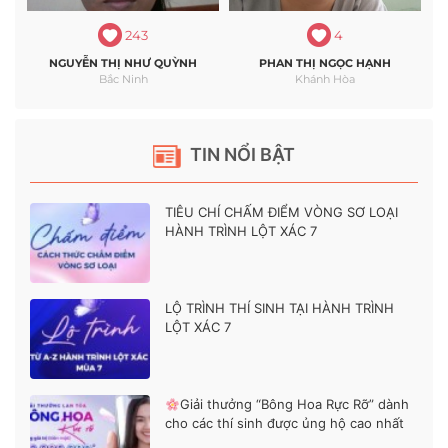
243
4
NGUYỄN THỊ NHƯ QUỲNH
PHAN THỊ NGỌC HẠNH
Bắc Ninh
Khánh Hòa
TIN NỔI BẬT
TIÊU CHÍ CHẤM ĐIỂM VÒNG SƠ LOẠI
HÀNH TRÌNH LỘT XÁC 7
LỘ TRÌNH THÍ SINH TẠI HÀNH TRÌNH
LỘT XÁC 7
Giải thưởng “Bông Hoa Rực Rỡ” dành
cho các thí sinh được ủng hộ cao nhất