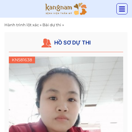
Hành trình lột xác
»
Bài dự thi
»
HỒ SƠ DỰ THI
KN581638