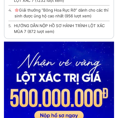
LỘT XÁC 7
(1232 lượt xem)
4.
Giải thưởng “Bông Hoa Rực Rỡ” dành cho các thí
sinh được ủng hộ cao nhất
(956 lượt xem)
5.
HƯỚNG DẪN NỘP HỒ SƠ HÀNH TRÌNH LỘT XÁC
MÙA 7
(872 lượt xem)