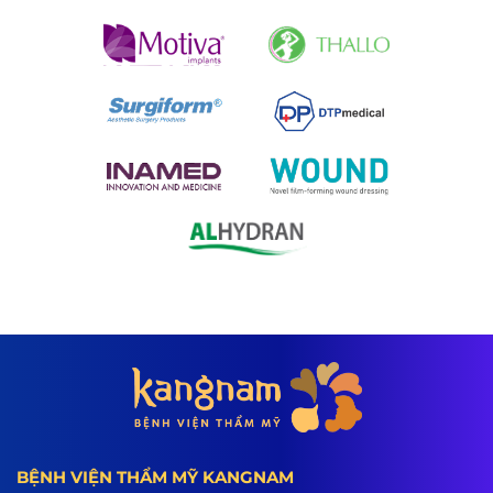
BỆNH VIỆN THẨM MỸ KANGNAM