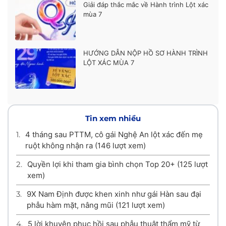
Giải đáp thắc mắc về Hành trình Lột xác
mùa 7
HƯỚNG DẪN NỘP HỒ SƠ HÀNH TRÌNH
LỘT XÁC MÙA 7
Tin xem nhiều
1.
4 tháng sau PTTM, cô gái Nghệ An lột xác đến mẹ
ruột không nhận ra
(146 lượt xem)
2.
Quyền lợi khi tham gia bình chọn Top 20+
(125 lượt
xem)
3.
9X Nam Định được khen xinh như gái Hàn sau đại
phẫu hàm mặt, nâng mũi
(121 lượt xem)
4.
5 lời khuyên phục hồi sau phẫu thuật thẩm mỹ từ