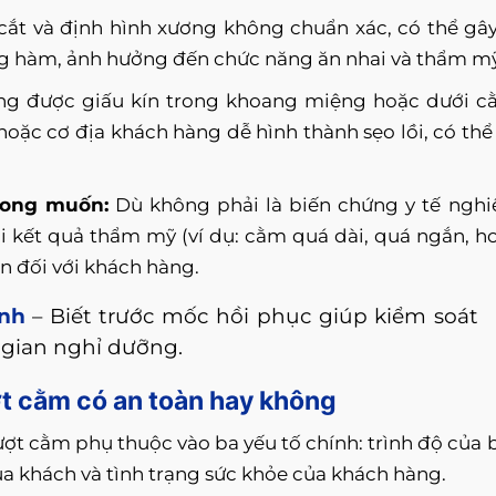
cắt và định hình xương không chuẩn xác, có thể gây
g hàm, ảnh hưởng đến chức năng ăn nhai và thẩm mỹ
 được giấu kín trong khoang miệng hoặc dưới c
oặc cơ địa khách hàng dễ hình thành sẹo lồi, có thể
mong muốn:
Dù không phải là biến chứng y tế ngh
ới kết quả thẩm mỹ (ví dụ: cằm quá dài, quá ngắn, h
ớn đối với khách hàng.
ành
– Biết trước mốc hồi phục giúp kiểm soát
 gian nghỉ dưỡng.
ượt cằm có an toàn hay không
ượt cằm phụ thuộc vào ba yếu tố chính: trình độ của 
của khách và tình trạng sức khỏe của khách hàng.