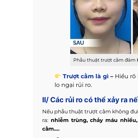
Phẫu thuật trượt cằm đảm bả
Trượt cằm là gì
–
Hiểu rõ 
lo ngại rủi ro.
II/ Các rủi ro có thể xảy ra n
Nếu phẫu thuật trượt cằm không được
ra:
nhiễm trùng, chảy máu nhiều, 
cằm….