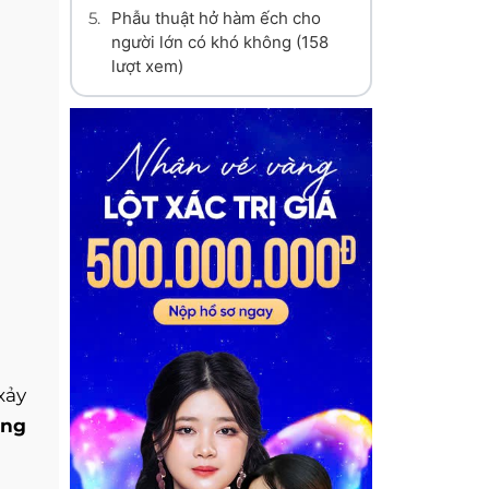
5.
Phẫu thuật hở hàm ếch cho
người lớn có khó không
(158
lượt xem)
xảy
ơng