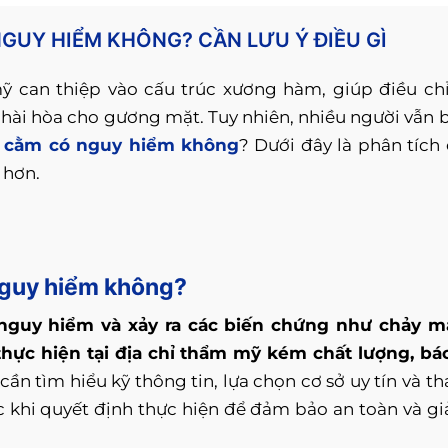
GUY HIỂM KHÔNG? CẦN LƯU Ý ĐIỀU GÌ
 can thiệp vào cấu trúc xương hàm, giúp điều ch
 hài hòa cho gương mặt. Tuy nhiên, nhiều người vẫn 
t cằm có nguy hiểm không
? Dưới đây là phân tích 
 hơn.
 nguy hiểm không?
 nguy hiểm và xảy ra các biến chứng như chảy m
hực hiện tại địa chỉ thẩm mỹ kém chất lượng, bác
ần tìm hiểu kỹ thông tin, lựa chọn cơ sở uy tín và t
ớc khi quyết định thực hiện để đảm bảo an toàn và g