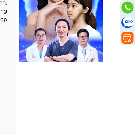
ng,
úng
hợp