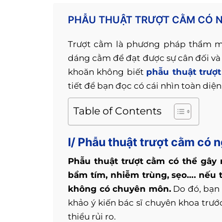
PHẪU THUẬT TRƯỢT CẰM CÓ N
Trượt cằm là phương pháp thẩm mỹ
dáng cằm để đạt được sự cân đối và
khoăn không biết
phẫu thuật trượ
tiết để bạn đọc có cái nhìn toàn diện
Table of Contents
I/ Phẫu thuật trượt cằm có
Phẫu thuật trượt cằm có thể gây
bầm tím, nhiễm trùng, sẹo…. nếu t
không có chuyên môn.
Do đó, bạn c
khảo ý kiến bác sĩ chuyên khoa trư
thiểu rủi ro.