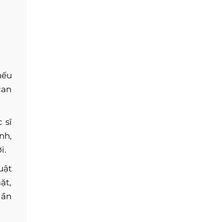
nếu
can
 sĩ
nh,
i.
uật
ặt,
lần