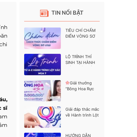
TIN NỔI BẬT
ỉnh
TIÊU CHÍ CHẤM
băn
ĐIỂM VÒNG SƠ
LOẠI HÀNH
chi
TRÌNH LỘT XÁC 7
LỘ TRÌNH THÍ
SINH TẠI HÀNH
TRÌNH LỘT XÁC 7
Giải thưởng
“Bông Hoa Rực
Rỡ” dành cho các
áu,
thí sinh được ủng
hộ cao nhất
 sĩ
Giải đáp thắc mắc
về Hành trình Lột
ham
xác mùa 7
iảm
HƯỚNG DẪN