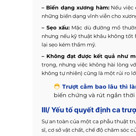
– Biến dạng xương hàm:
Nếu việc 
những biến dạng vĩnh viễn cho xươn
– Sẹo xấu:
Mặc dù đường mổ thường
nhưng nếu kỹ thuật khâu không tốt h
lại sẹo kém thẩm mỹ.
– Không đạt được kết quả như 
trọng, nhưng việc không hài lòng v
không tự nhiên) cũng là một rủi ro l
Trượt cằm bao lâu thì l
biến chứng và rút ngắn thời
III/ Yếu tố quyết định ca tr
Sự an toàn của một ca phẫu thuật tr
sĩ, cơ sở vật chất, chế độ chăm sóc 